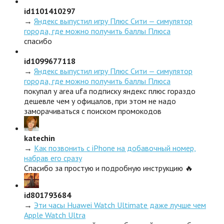
id1101410297
→
Яндекс выпустил игру Плюс Сити — симулятор
города, где можно получить баллы Плюса
спасибо
id1099677118
→
Яндекс выпустил игру Плюс Сити — симулятор
города, где можно получить баллы Плюса
покупал у area ufa подписку яндекс плюс гораздо
дешевле чем у офицалов, при этом не надо
заморачиваться с поиском промокодов
katechin
→
Как позвонить с iPhone на добавочный номер,
набрав его сразу
Спасибо за простую и подробную инструкцию 🔥
id801793684
→
Эти часы Huawei Watch Ultimate даже лучше чем
Apple Watch Ultra