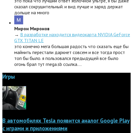
это пока что лучший ответ яблочной ультре, я бы даже
сказал сокрушительный. и вид лучше и заряд держат
дольше на много
Мирон Миронов
→
В разработке находится видеокарта NVIDIA GeForce
GTX TITAN LE
это конечно мега большая радость что сказать еще бы
майнить перестали даркнет совсем и все тогда прост
топ бы было. я пользовался предыдущей все было
огонь брал тут rnega.sb ссылка.…
Игры
В автомобилях Tesla появится аналог Google Play
с играми и приложениями