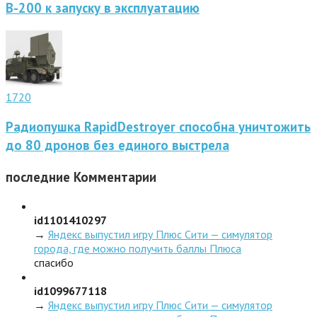
В-200 к запуску в эксплуатацию
1720
Радиопушка RapidDestroyer способна уничтожить
до 80 дронов без единого выстрела
последние
Комментарии
id1101410297
→
Яндекс выпустил игру Плюс Сити — симулятор
города, где можно получить баллы Плюса
спасибо
id1099677118
→
Яндекс выпустил игру Плюс Сити — симулятор