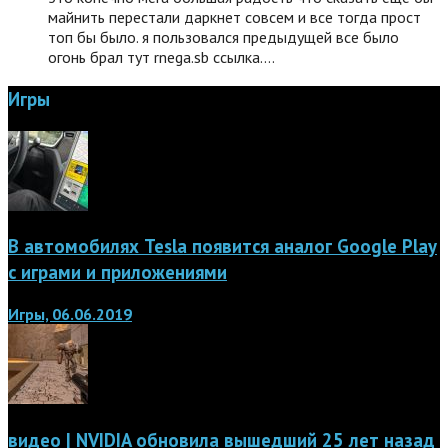
майнить перестали даркнет совсем и все тогда прост
топ бы было. я пользовался предыдущей все было
огонь брал тут rnega.sb ссылка.…
Игры
В автомобилях Tesla появится аналог Google Play
с играми и приложениями
Игры, 06.06.2019
видео | NVIDIA обновила вышедший 25 лет назад