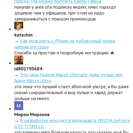
города, где можно получить баллы Плюса
покупал у area ufa подписку яндекс плюс гораздо
дешевле чем у офицалов, при этом не надо
заморачиваться с поиском промокодов
katechin
→
Как позвонить с iPhone на добавочный номер,
набрав его сразу
Спасибо за простую и подробную инструкцию 🔥
id801793684
→
Эти часы Huawei Watch Ultimate даже лучше чем
Apple Watch Ultra
это пока что лучший ответ яблочной ультре, я бы даже
сказал сокрушительный. и вид лучше и заряд держат
дольше на много
Мирон Миронов
→
В разработке находится видеокарта NVIDIA GeForce
GTX TITAN LE
это конечно мега большая радость что сказать еще бы