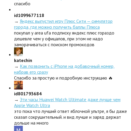
спасибо
id1099677118
→
Яндекс выпустил игру Плюс Сити — симулятор
города, где можно получить баллы Плюса
покупал у area ufa подписку яндекс плюс гораздо
дешевле чем у офицалов, при этом не надо
заморачиваться с поиском промокодов
katechin
→
Как позвонить с iPhone на добавочный номер,
набрав его сразу
Спасибо за простую и подробную инструкцию 🔥
id801793684
→
Эти часы Huawei Watch Ultimate даже лучше чем
Apple Watch Ultra
это пока что лучший ответ яблочной ультре, я бы даже
сказал сокрушительный. и вид лучше и заряд держат
дольше на много