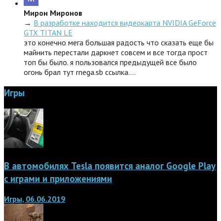
Мирон Миронов
→
В разработке находится видеокарта NVIDIA GeForce
GTX TITAN LE
это конечно мега большая радость что сказать еще бы
майнить перестали даркнет совсем и все тогда прост
топ бы было. я пользовался предыдущей все было
огонь брал тут rnega.sb ссылка.…
Игры
В автомобилях Tesla появится аналог Google Play
с играми и приложениями
Игры, 06.06.2019