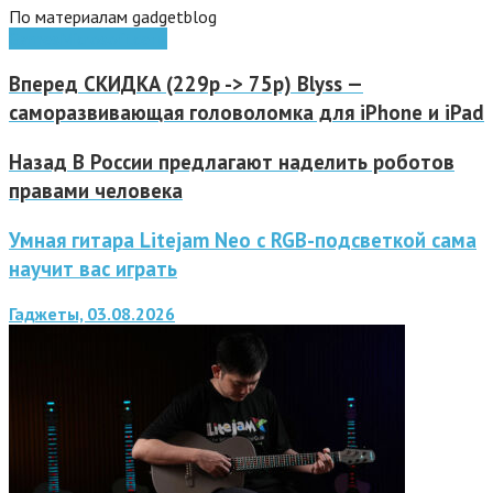
По материалам gadgetblog
Games
Microsoft
сети
Вперед
СКИДКА (229р -> 75р) Blyss —
саморазвивающая головоломка для iPhone и iPad
Назад
В России предлагают наделить роботов
правами человека
Умная гитара Litejam Neo с RGB-подсветкой сама
научит вас играть
Гаджеты, 03.08.2026