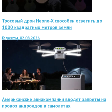
Тросовый дрон Heone-X способен осветить до
1000 квадратных метров земли
Гаджеты, 02.08.2026
Американские авиакомпании вводят запреты на
провоз андроидов в самолетах