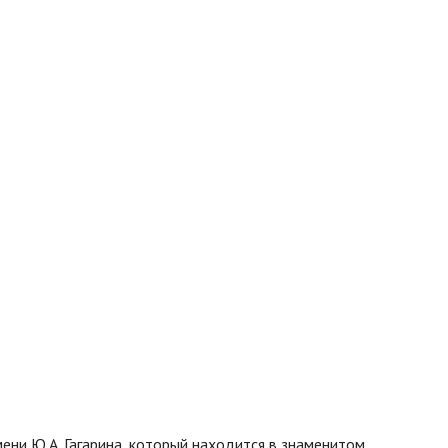
ни Ю.А. Гагарина, который находится в знаменитом