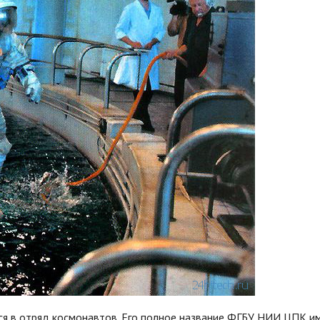
я в отряд космонавтов. Его полное название ФГБУ НИИ ЦПК име