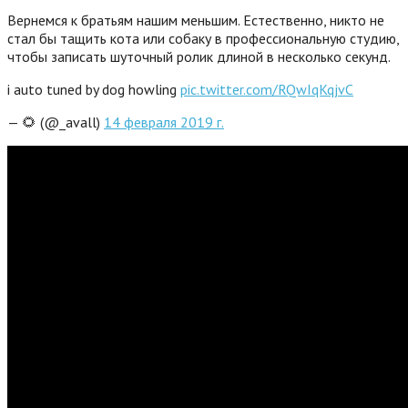
Вернемся к братьям нашим меньшим. Естественно, никто не
стал бы тащить кота или собаку в профессиональную студию,
чтобы записать шуточный ролик длиной в несколько секунд.
i auto tuned by dog howling
pic.twitter.com/RQwIqKqjvC
— 🌻 (@_avall)
14 февраля 2019 г.