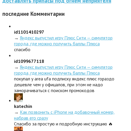
доставлять припасы под огнем неприятеля
последние
Комментарии
id1101410297
→
Яндекс выпустил игру Плюс Сити — симулятор
города, где можно получить баллы Плюса
спасибо
id1099677118
→
Яндекс выпустил игру Плюс Сити — симулятор
города, где можно получить баллы Плюса
покупал у area ufa подписку яндекс плюс гораздо
дешевле чем у офицалов, при этом не надо
заморачиваться с поиском промокодов
katechin
→
Как позвонить с iPhone на добавочный номер,
набрав его сразу
Спасибо за простую и подробную инструкцию 🔥