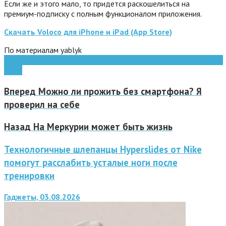
Если же и этого мало, то придется раскошелиться на
премиум-подписку с полным функционалом приложения.
Скачать Voloco для iPhone и iPad (App Store)
По материалам yablyk
Apple
Facebook
gadget
iPad
iphone
видео
смартфоны
электронные
книги
Вперед
Можно ли прожить без смартфона? Я
проверил на себе
Назад
На Меркурии может быть жизнь
Технологичные шлепанцы Hyperslides от Nike
помогут расслабить усталые ноги после
тренировки
Гаджеты, 03.08.2026