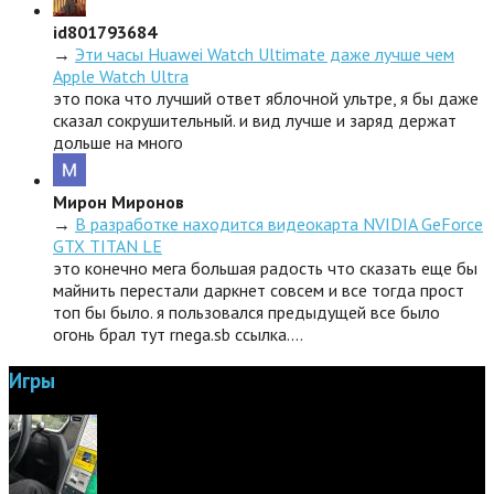
id801793684
→
Эти часы Huawei Watch Ultimate даже лучше чем
Apple Watch Ultra
это пока что лучший ответ яблочной ультре, я бы даже
сказал сокрушительный. и вид лучше и заряд держат
дольше на много
Мирон Миронов
→
В разработке находится видеокарта NVIDIA GeForce
GTX TITAN LE
это конечно мега большая радость что сказать еще бы
майнить перестали даркнет совсем и все тогда прост
топ бы было. я пользовался предыдущей все было
огонь брал тут rnega.sb ссылка.…
Игры