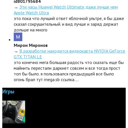
id801793684
→
Эти часы Huawei Watch Ultimate даже лучше чем
Apple Watch Ultra
это пока что лучший ответ яблочной ультре, я бы даже
сказал сокрушительный. и вид лучше и заряд держат
дольше на много
Мирон Миронов
→
В разработке находится видеокарта NVIDIA GeForce
GTX TITAN LE
это конечно мега большая радость что сказать еще бы
майнить перестали даркнет совсем и все тогда прост
топ бы было. я пользовался предыдущей все было
огонь брал тут rnega.sb ссылка.…
Игры