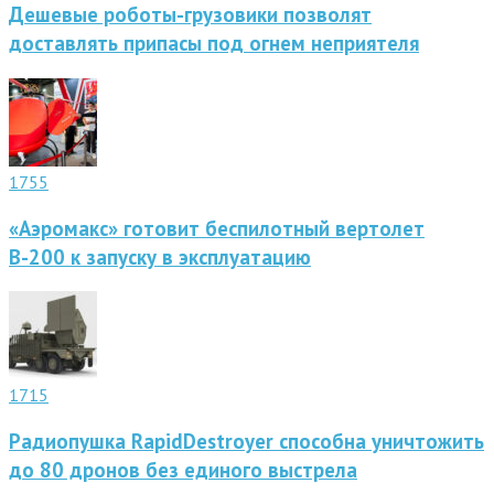
Дешевые роботы-грузовики позволят
доставлять припасы под огнем неприятеля
1755
«Аэромакс» готовит беспилотный вертолет
В-200 к запуску в эксплуатацию
1715
Радиопушка RapidDestroyer способна уничтожить
до 80 дронов без единого выстрела