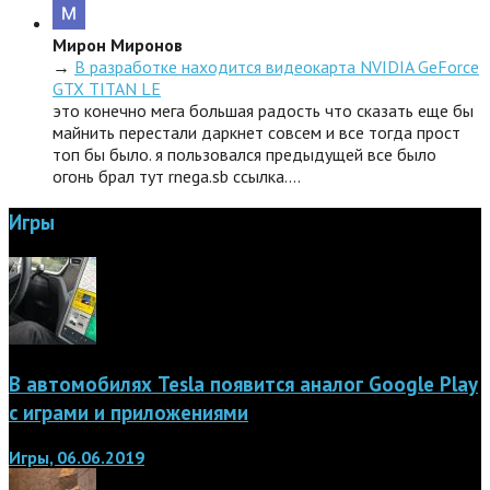
Мирон Миронов
→
В разработке находится видеокарта NVIDIA GeForce
GTX TITAN LE
это конечно мега большая радость что сказать еще бы
майнить перестали даркнет совсем и все тогда прост
топ бы было. я пользовался предыдущей все было
огонь брал тут rnega.sb ссылка.…
Игры
В автомобилях Tesla появится аналог Google Play
с играми и приложениями
Игры, 06.06.2019