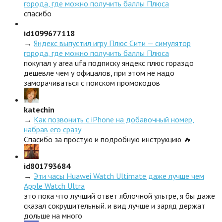
города, где можно получить баллы Плюса
спасибо
id1099677118
→
Яндекс выпустил игру Плюс Сити — симулятор
города, где можно получить баллы Плюса
покупал у area ufa подписку яндекс плюс гораздо
дешевле чем у офицалов, при этом не надо
заморачиваться с поиском промокодов
katechin
→
Как позвонить с iPhone на добавочный номер,
набрав его сразу
Спасибо за простую и подробную инструкцию 🔥
id801793684
→
Эти часы Huawei Watch Ultimate даже лучше чем
Apple Watch Ultra
это пока что лучший ответ яблочной ультре, я бы даже
сказал сокрушительный. и вид лучше и заряд держат
дольше на много