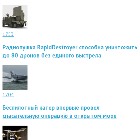
1753
Радиопушка RapidDestroyer способна уничтожить
до 80 дронов без единого выстрела
1704
Беспилотный катер впервые провел
спасательную операцию в открытом море