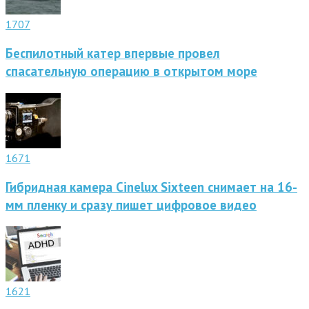
1707
Беспилотный катер впервые провел
спасательную операцию в открытом море
1671
Гибридная камера Cinelux Sixteen снимает на 16-
мм пленку и сразу пишет цифровое видео
1621