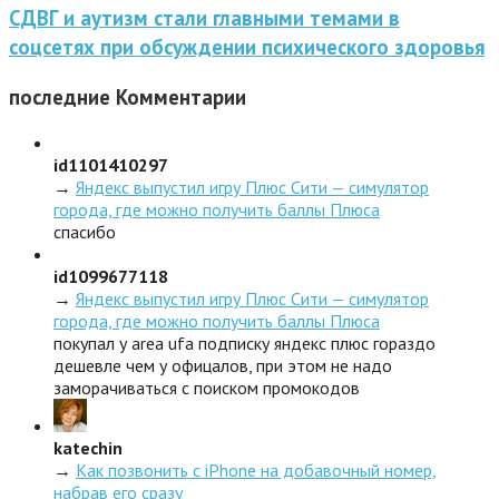
СДВГ и аутизм стали главными темами в
соцсетях при обсуждении психического здоровья
последние
Комментарии
id1101410297
→
Яндекс выпустил игру Плюс Сити — симулятор
города, где можно получить баллы Плюса
спасибо
id1099677118
→
Яндекс выпустил игру Плюс Сити — симулятор
города, где можно получить баллы Плюса
покупал у area ufa подписку яндекс плюс гораздо
дешевле чем у офицалов, при этом не надо
заморачиваться с поиском промокодов
katechin
→
Как позвонить с iPhone на добавочный номер,
набрав его сразу