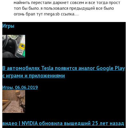
майнить перестали даркнет совсем и все тогда прост
топ бы было. я пользовался предыдущей все было
огонь брал тут rnega.sb ссылка.…
Игры
В автомобилях Tesla появится аналог Google Play
с играми и приложениями
Игры, 06.06.2019
видео | NVIDIA обновила вышедший 25 лет назад