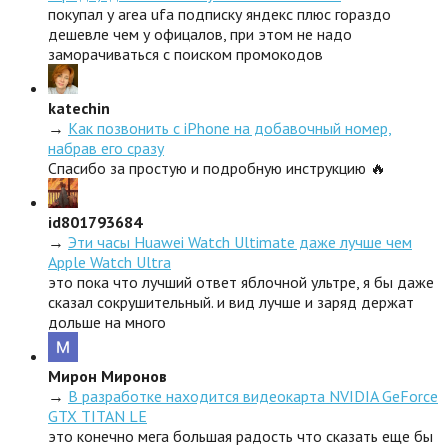
покупал у area ufa подписку яндекс плюс гораздо
дешевле чем у офицалов, при этом не надо
заморачиваться с поиском промокодов
katechin
→
Как позвонить с iPhone на добавочный номер,
набрав его сразу
Спасибо за простую и подробную инструкцию 🔥
id801793684
→
Эти часы Huawei Watch Ultimate даже лучше чем
Apple Watch Ultra
это пока что лучший ответ яблочной ультре, я бы даже
сказал сокрушительный. и вид лучше и заряд держат
дольше на много
Мирон Миронов
→
В разработке находится видеокарта NVIDIA GeForce
GTX TITAN LE
это конечно мега большая радость что сказать еще бы