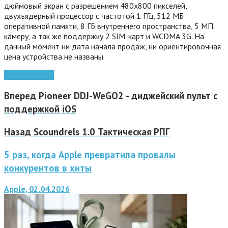
дюймовый экран с разрешением 480х800 пикселей,
двухъядерный процессор с частотой 1 ГГц, 512 МБ
оперативной памяти, 8 ГБ внутреннего пространства, 5 МП
камеру, а так же поддержку 2 SIM-карт и WCDMA 3G. На
данный момент ни дата начала продаж, ни ориентировочная
цена устройства не названы.
HTC
смартфон
Вперед
Pioneer DDJ-WeGO2 - диджейский пульт с
поддержкой iOS
Назад
Scoundrels 1.0 Тактическая РПГ
5 раз, когда Apple превратила провалы
конкурентов в хиты
Apple, 02.04.2026