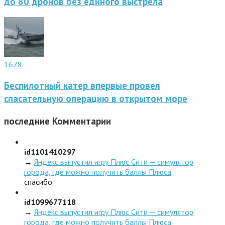
до 80 дронов без единого выстрела
1678
Беспилотный катер впервые провел
спасательную операцию в открытом море
последние
Комментарии
id1101410297
→
Яндекс выпустил игру Плюс Сити — симулятор
города, где можно получить баллы Плюса
спасибо
id1099677118
→
Яндекс выпустил игру Плюс Сити — симулятор
города, где можно получить баллы Плюса