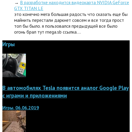
→
В разработке находится видеокарта NVIDIA GeForce
GTX TITAN LE
это конечно мега большая радость что сказать еще бы
майнить перестали даркнет совсем и все тогда прост
топ бы было. я пользовался предыдущей все было
огонь брал тут rnega.sb ссылка.…
Игры
В автомобилях Tesla появится аналог Google Play
с играми и приложениями
Игры, 06.06.2019