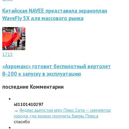
Китайская NAVEE представила экраноплан
WaveFly 5X для массового рынка
1715
«Аэромакс» готовит беспилотный вертолет
В-200 к запуску в эксплуатацию
последние
Комментарии
id1101410297
→
Яндекс выпустил игру Плюс Сити — симулятор
города, где можно получить баллы Плюса
спасибо