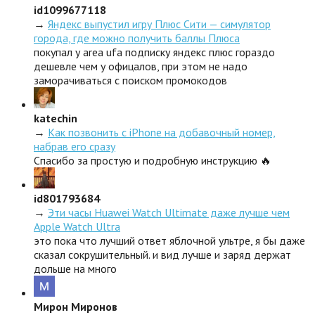
id1099677118
→
Яндекс выпустил игру Плюс Сити — симулятор
города, где можно получить баллы Плюса
покупал у area ufa подписку яндекс плюс гораздо
дешевле чем у офицалов, при этом не надо
заморачиваться с поиском промокодов
katechin
→
Как позвонить с iPhone на добавочный номер,
набрав его сразу
Спасибо за простую и подробную инструкцию 🔥
id801793684
→
Эти часы Huawei Watch Ultimate даже лучше чем
Apple Watch Ultra
это пока что лучший ответ яблочной ультре, я бы даже
сказал сокрушительный. и вид лучше и заряд держат
дольше на много
Мирон Миронов