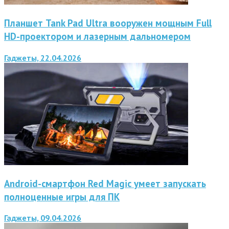
Планшет Tank Pad Ultra вооружен мощным Full
HD-проектором и лазерным дальномером
Гаджеты, 22.04.2026
Android-смартфон Red Magic умеет запускать
полноценные игры для ПК
Гаджеты, 09.04.2026