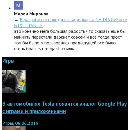
Мирон Миронов
→
В разработке находится видеокарта NVIDIA GeForce
GTX TITAN LE
это конечно мега большая радость что сказать еще бы
майнить перестали даркнет совсем и все тогда прост
топ бы было. я пользовался предыдущей все было
огонь брал тут rnega.sb ссылка.…
Игры
В автомобилях Tesla появится аналог Google Play
с играми и приложениями
Игры, 06.06.2019