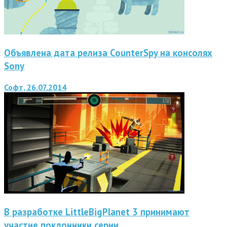
Объявлена дата релиза CounterSpy на консолях
Sony
Софт, 26.07.2014
В разработке LittleBigPlanet 3 принимают
участие поклонники серии