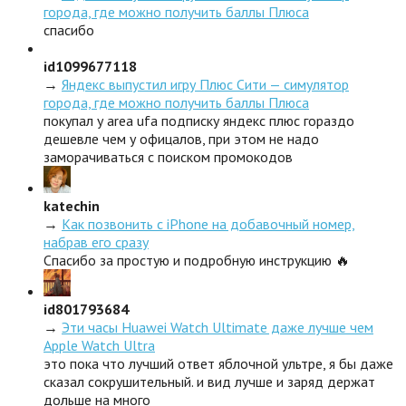
города, где можно получить баллы Плюса
спасибо
id1099677118
→
Яндекс выпустил игру Плюс Сити — симулятор
города, где можно получить баллы Плюса
покупал у area ufa подписку яндекс плюс гораздо
дешевле чем у офицалов, при этом не надо
заморачиваться с поиском промокодов
katechin
→
Как позвонить с iPhone на добавочный номер,
набрав его сразу
Спасибо за простую и подробную инструкцию 🔥
id801793684
→
Эти часы Huawei Watch Ultimate даже лучше чем
Apple Watch Ultra
это пока что лучший ответ яблочной ультре, я бы даже
сказал сокрушительный. и вид лучше и заряд держат
дольше на много