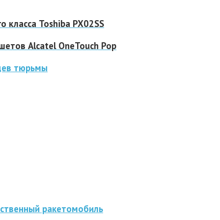
 класса Toshiba PX02SS
шетов Alcatel OneTouch Pop
цев тюрьмы
бственный ракетомобиль