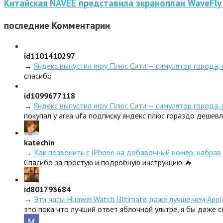
Китайская NAVEE представила экраноплан WaveFly
последние
Комментарии
id1101410297
→
Яндекс выпустил игру Плюс Сити — симулятор города,
спасибо
id1099677118
→
Яндекс выпустил игру Плюс Сити — симулятор города,
покупал у area ufa подписку яндекс плюс гораздо дешев
katechin
→
Как позвонить с iPhone на добавочный номер, набрав 
Спасибо за простую и подробную инструкцию 🔥
id801793684
→
Эти часы Huawei Watch Ultimate даже лучше чем Appl
это пока что лучший ответ яблочной ультре, я бы даже 