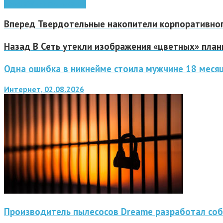
google
Wi-Fi
приложение
Вперед
Твердотельные накопители корпоративного
Назад
В Сеть утекли изображения «цветных» план
Одна ошибка в никнейме стоила мужчине 18 меся
Интернет, 02.08.2026
Производитель пылесосов Dreame разработал со