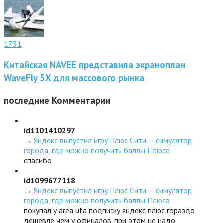
1731
Китайская NAVEE представила экраноплан
WaveFly 5X для массового рынка
последние
Комментарии
id1101410297
→
Яндекс выпустил игру Плюс Сити — симулятор
города, где можно получить баллы Плюса
спасибо
id1099677118
→
Яндекс выпустил игру Плюс Сити — симулятор
города, где можно получить баллы Плюса
покупал у area ufa подписку яндекс плюс гораздо
дешевле чем у офицалов, при этом не надо