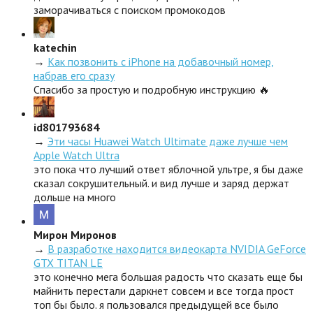
заморачиваться с поиском промокодов
katechin
→
Как позвонить с iPhone на добавочный номер,
набрав его сразу
Спасибо за простую и подробную инструкцию 🔥
id801793684
→
Эти часы Huawei Watch Ultimate даже лучше чем
Apple Watch Ultra
это пока что лучший ответ яблочной ультре, я бы даже
сказал сокрушительный. и вид лучше и заряд держат
дольше на много
Мирон Миронов
→
В разработке находится видеокарта NVIDIA GeForce
GTX TITAN LE
это конечно мега большая радость что сказать еще бы
майнить перестали даркнет совсем и все тогда прост
топ бы было. я пользовался предыдущей все было