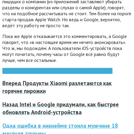
пишущих о компании (из приложений заставляют убирать
разделы о конкурентах или слухах о самой Apple), говорят,
что на подобное рассчитывать не стоит. Тем более на пороге
старта продаж Apple Watch. Но ведь и Google, вероятно,
ведёт эту работу не просто так.
Пока же Apple отказывается это комментировать, а Google
говорит, что «в настоящее время им нечего анонсировать».
Что ж, мы подождём. А пользователи iOS-устройств пока
могут почитать, почему часы от Google всё равно будут
лучше, чем все остальные.
Android
Apple
google
iOs
iphone
LG
умные часы
фото
часы
Вперед
Продукты Xiaomi разлетаются как
горячие пирожки
Назад
Intel и Google придумали, как быстрее
обновлять Android-устройства
Одна ошибка в никнейме стоила мужчине 18
месяцев тюрьмы