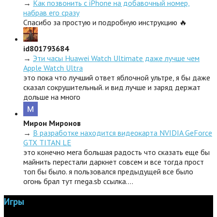
→
Как позвонить с iPhone на добавочный номер,
набрав его сразу
Спасибо за простую и подробную инструкцию 🔥
id801793684
→
Эти часы Huawei Watch Ultimate даже лучше чем
Apple Watch Ultra
это пока что лучший ответ яблочной ультре, я бы даже
сказал сокрушительный. и вид лучше и заряд держат
дольше на много
Мирон Миронов
→
В разработке находится видеокарта NVIDIA GeForce
GTX TITAN LE
это конечно мега большая радость что сказать еще бы
майнить перестали даркнет совсем и все тогда прост
топ бы было. я пользовался предыдущей все было
огонь брал тут rnega.sb ссылка.…
Игры