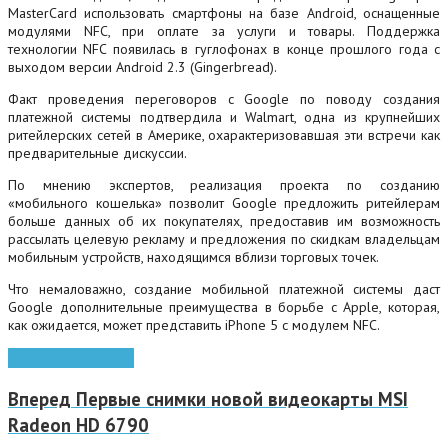
MasterCard использовать смартфоны на базе Android, оснащенные
модулями NFC, при оплате за услуги и товары. Поддержка
технологии NFC появилась в гуглофонах в конце прошлого года с
выходом версии Android 2.3 (Gingerbread).
Факт проведения переговоров с Google по поводу создания
платежной системы подтвердила и Walmart, одна из крупнейших
ритейлерских сетей в Америке, охарактеризовавшая эти встречи как
предварительные дискуссии.
По мнению экспертов, реализация проекта по созданию
«мобильного кошелька» позволит Google предложить ритейлерам
больше данных об их покупателях, предоставив им возможность
рассылать целевую рекламу и предложения по скидкам владельцам
мобильным устройств, находящимся вблизи торговых точек.
Что немаловажно, создание мобильной платежной системы даст
Google дополнительные преимущества в борьбе с Apple, которая,
как ожидается, может представить iPhone 5 с модулем NFC.
Android
google
NFC
Вперед
Первые снимки новой видеокарты MSI
Radeon HD 6790