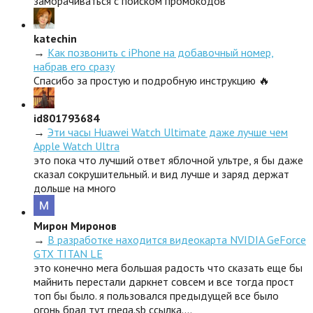
заморачиваться с поиском промокодов
katechin
→
Как позвонить с iPhone на добавочный номер,
набрав его сразу
Спасибо за простую и подробную инструкцию 🔥
id801793684
→
Эти часы Huawei Watch Ultimate даже лучше чем
Apple Watch Ultra
это пока что лучший ответ яблочной ультре, я бы даже
сказал сокрушительный. и вид лучше и заряд держат
дольше на много
Мирон Миронов
→
В разработке находится видеокарта NVIDIA GeForce
GTX TITAN LE
это конечно мега большая радость что сказать еще бы
майнить перестали даркнет совсем и все тогда прост
топ бы было. я пользовался предыдущей все было
огонь брал тут rnega.sb ссылка.…