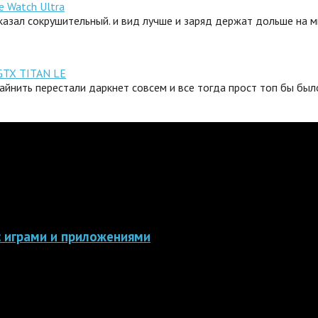
e Watch Ultra
сказал сокрушительный. и вид лучше и заряд держат дольше на 
GTX TITAN LE
айнить перестали даркнет совсем и все тогда прост топ бы было
 с играми и приложениями