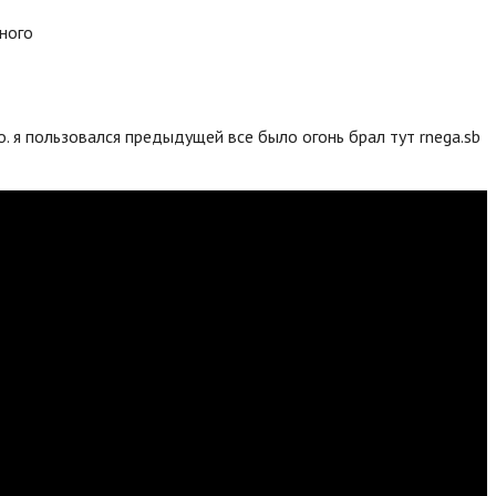
много
. я пользовался предыдущей все было огонь брал тут rnega.sb