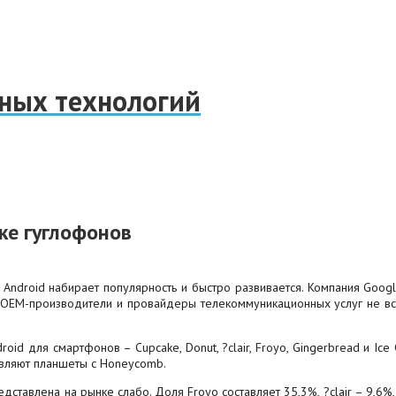
нных технологий
ке гуглофонов
ndroid набирает популярность и быстро развивается. Компания Goog
 OEM-производители и провайдеры телекоммуникационных услуг не все
roid для смартфонов – Cupcake, Donut, ?clair, Froyo, Gingerbread и Ic
тавляют планшеты с Honeycomb.
ставлена на рынке слабо. Доля Froyo составляет 35,3%, ?clair – 9,6%, 