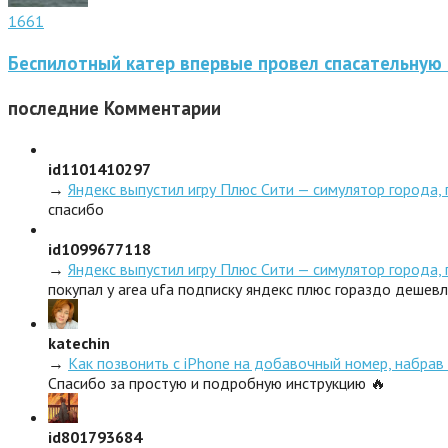
1661
Беспилотный катер впервые провел спасательную
последние
Комментарии
id1101410297
→
Яндекс выпустил игру Плюс Сити — симулятор города,
спасибо
id1099677118
→
Яндекс выпустил игру Плюс Сити — симулятор города,
покупал у area ufa подписку яндекс плюс гораздо дешев
katechin
→
Как позвонить с iPhone на добавочный номер, набрав 
Спасибо за простую и подробную инструкцию 🔥
id801793684