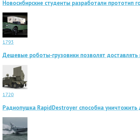
Новосибирские студенты разработали прототип г
1793
Дешевые роботы-грузовики позволят доставлять 
1720
Радиопушка RapidDestroyer способна уничтожить 