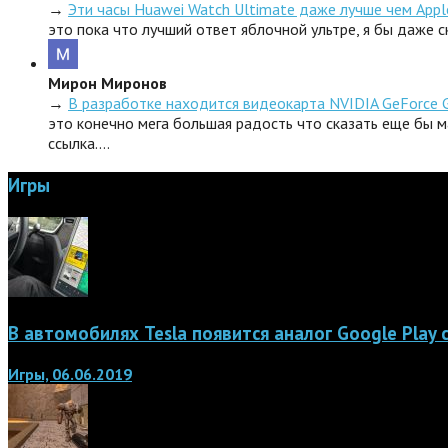
→
Эти часы Huawei Watch Ultimate даже лучше чем Appl
это пока что лучший ответ яблочной ультре, я бы даже 
Мирон Миронов
→
В разработке находится видеокарта NVIDIA GeForce 
это конечно мега большая радость что сказать еще бы м
ссылка.…
Игры
В автомобилях Tesla появится аналог Google Play
Игры, 06.06.2019