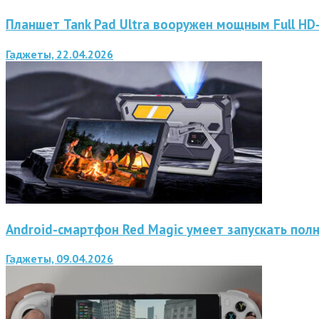
Планшет Tank Pad Ultra вооружен мощным Full H
Гаджеты, 22.04.2026
Android-смартфон Red Magic умеет запускать пол
Гаджеты, 09.04.2026