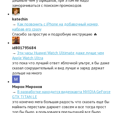
дешевле чем у офицалов, при этом не надо
заморачиваться с поиском промокодов
katechin
→
Как позвонить с iPhone на добавочный номер,
набрав его сразу
Спасибо за простую и подробную инструкцию 🔥
id801793684
→
Эти часы Huawei Watch Ultimate даже лучше чем
Apple Watch Ultra
это пока что лучший ответ яблочной ультре, я бы даже
сказал сокрушительный. и вид лучше и заряд держат
дольше на много
Мирон Миронов
→
В разработке находится видеокарта NVIDIA GeForce
GTX TITAN LE
это конечно мега большая радость что сказать еще бы
майнить перестали даркнет совсем и все тогда прост
топ бы было. я пользовался предыдущей все было