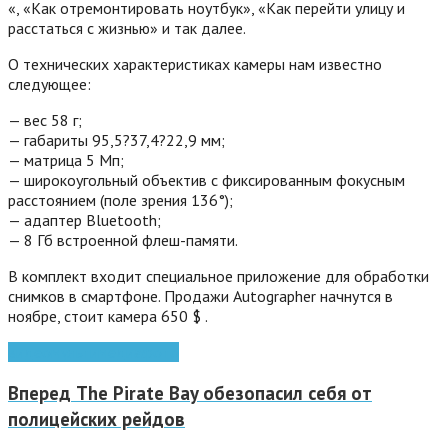
«, «Как отремонтировать ноутбук», «Как перейти улицу и
расстаться с жизнью» и так далее.
О технических характеристиках камеры нам известно
следующее:
— вес 58 г;
— габариты 95,5?37,4?22,9 мм;
— матрица 5 Мп;
— широкоугольный объектив с фиксированным фокусным
расстоянием (поле зрения 136°);
— адаптер Bluetooth;
— 8 Гб встроенной флеш-памяти.
В комплект входит специальное приложение для обработки
снимков в смартфоне. Продажи Autographer начнутся в
ноябре, стоит камера 650 $ .
видео
мультимедиа
фото
Вперед
The Pirate Bay обезопасил себя от
полицейских рейдов