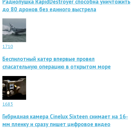
Радиопушка RapidDestroyer способна уничтожить
до 80 дронов без единого выстрела
1710
Беспилотный катер впервые провел
спасательную операцию в открытом море
1683
Гибридная камера Cinelux Sixteen снимает на 16-
мм пленку и сразу пишет цифровое видео