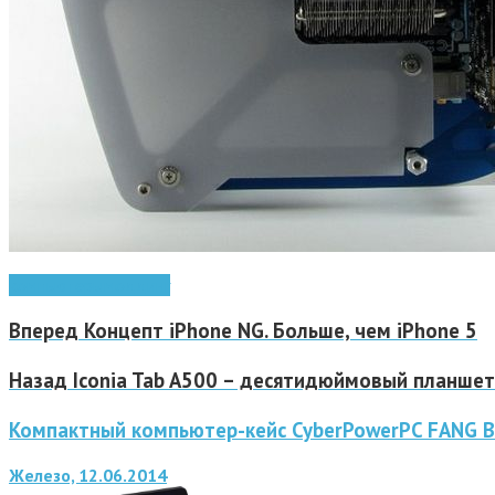
компьютеры
моддинг
Вперед
Концепт iPhone NG. Больше, чем iPhone 5
Назад
Iconia Tab A500 – десятидюймовый планшет
Компактный компьютер-кейс CyberPowerPC FANG B
Железо, 12.06.2014