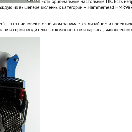
Есть оригинальные настольные ПК. Есть неп
каждую из вышеперечисленных категорий – Hammerhead HMR989
m) – этот человек в основном занимается дизайном и проекти
плав из производительных компонентов и каркаса, выполненного