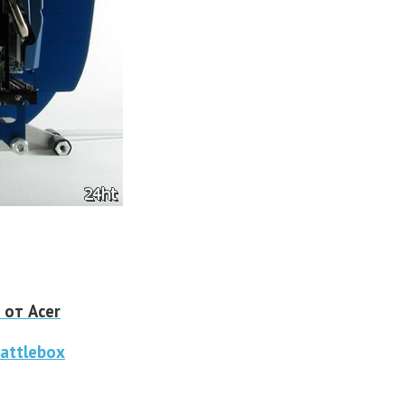
 от Acer
attlebox