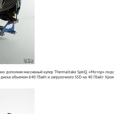
но дополняя массивный кулер Thermaltake SpinQ. «Мотор» подоб
 диска объемом 640 Гбайт и загрузочного SSD на 40 Гбайт. Кро