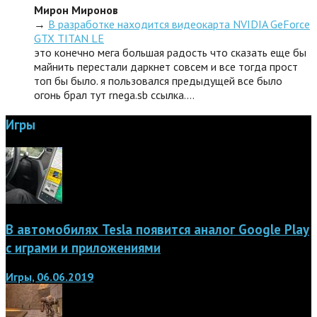
Мирон Миронов
→
В разработке находится видеокарта NVIDIA GeForce
GTX TITAN LE
это конечно мега большая радость что сказать еще бы
майнить перестали даркнет совсем и все тогда прост
топ бы было. я пользовался предыдущей все было
огонь брал тут rnega.sb ссылка.…
Игры
В автомобилях Tesla появится аналог Google Play
с играми и приложениями
Игры, 06.06.2019