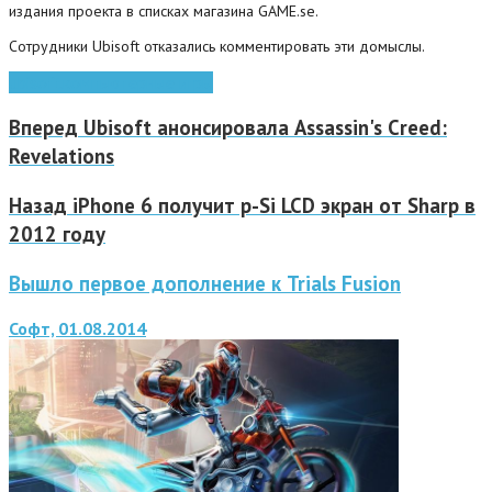
издания проекта в списках магазина GAME.se.
Сотрудники Ubisoft отказались комментировать эти домыслы.
ubisoft
компьютерные игры
Вперед
Ubisoft анонсировала Assassin's Creed:
Revelations
Назад
iPhone 6 получит р-Si LCD экран от Sharp в
2012 году
Вышло первое дополнение к Trials Fusion
Софт, 01.08.2014