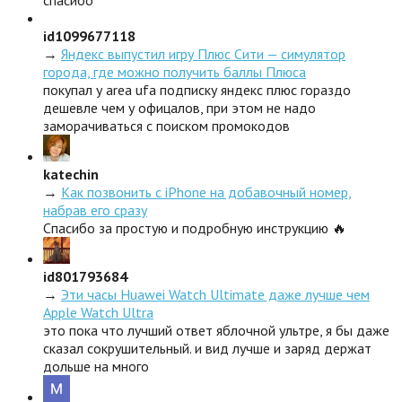
спасибо
id1099677118
→
Яндекс выпустил игру Плюс Сити — симулятор
города, где можно получить баллы Плюса
покупал у area ufa подписку яндекс плюс гораздо
дешевле чем у офицалов, при этом не надо
заморачиваться с поиском промокодов
katechin
→
Как позвонить с iPhone на добавочный номер,
набрав его сразу
Спасибо за простую и подробную инструкцию 🔥
id801793684
→
Эти часы Huawei Watch Ultimate даже лучше чем
Apple Watch Ultra
это пока что лучший ответ яблочной ультре, я бы даже
сказал сокрушительный. и вид лучше и заряд держат
дольше на много