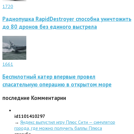
1720
Радиопушка RapidDestroyer способна уничтожить
до 80 дронов без единого выстрела
1661
Беспилотный катер впервые провел
спасательную операцию в открытом море
последние
Комментарии
id1101410297
→
Яндекс выпустил игру Плюс Сити — симулятор
города, где можно получить баллы Плюса