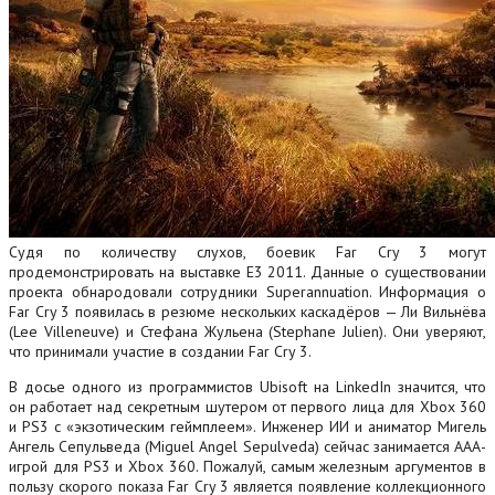
Судя по количеству слухов, боевик Far Cry 3 могут
продемонстрировать на выставке Е3 2011. Данные о существовании
проекта обнародовали сотрудники Superannuation. Информация о
Far Cry 3 появилась в резюме нескольких каскадёров — Ли Вильнёва
(Lee Villeneuve) и Стефана Жульена (Stephane Julien). Они уверяют,
что принимали участие в создании Far Cry 3.
В досье одного из программистов Ubisoft на LinkedIn значится, что
он работает над секретным шутером от первого лица для Xbox 360
и PS3 с «экзотическим геймплеем». Инженер ИИ и аниматор Мигель
Ангель Сепульведа (Miguel Angel Sepulveda) сейчас занимается ААА-
игрой для PS3 и Xbox 360.
Пожалуй, самым железным аргументов в
пользу скорого показа Far Cry 3 является появление коллекционного