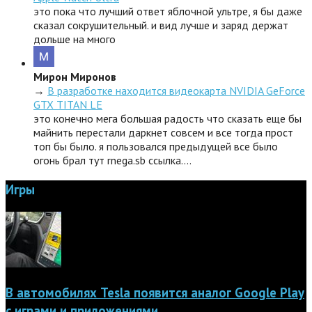
это пока что лучший ответ яблочной ультре, я бы даже
сказал сокрушительный. и вид лучше и заряд держат
дольше на много
Мирон Миронов
→
В разработке находится видеокарта NVIDIA GeForce
GTX TITAN LE
это конечно мега большая радость что сказать еще бы
майнить перестали даркнет совсем и все тогда прост
топ бы было. я пользовался предыдущей все было
огонь брал тут rnega.sb ссылка.…
Игры
В автомобилях Tesla появится аналог Google Play
с играми и приложениями