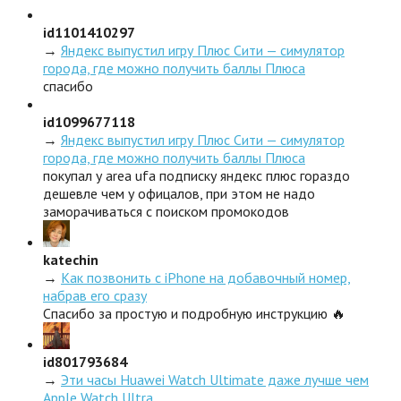
id1101410297
→
Яндекс выпустил игру Плюс Сити — симулятор
города, где можно получить баллы Плюса
спасибо
id1099677118
→
Яндекс выпустил игру Плюс Сити — симулятор
города, где можно получить баллы Плюса
покупал у area ufa подписку яндекс плюс гораздо
дешевле чем у офицалов, при этом не надо
заморачиваться с поиском промокодов
katechin
→
Как позвонить с iPhone на добавочный номер,
набрав его сразу
Спасибо за простую и подробную инструкцию 🔥
id801793684
→
Эти часы Huawei Watch Ultimate даже лучше чем
Apple Watch Ultra