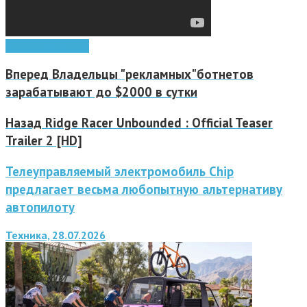
видео
игры
ролики
Вперед
Владельцы "рекламных"ботнетов
зарабатывают до $2000 в сутки
Назад
Ridge Racer Unbounded : Official Teaser
Trailer 2 [HD]
Телеуправляемый электромобиль Chip
предлагает весьма любопытную альтернативу
автопилоту
Техника, 28.07.2026