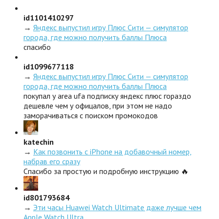
id1101410297
→
Яндекс выпустил игру Плюс Сити — симулятор
города, где можно получить баллы Плюса
спасибо
id1099677118
→
Яндекс выпустил игру Плюс Сити — симулятор
города, где можно получить баллы Плюса
покупал у area ufa подписку яндекс плюс гораздо
дешевле чем у офицалов, при этом не надо
заморачиваться с поиском промокодов
katechin
→
Как позвонить с iPhone на добавочный номер,
набрав его сразу
Спасибо за простую и подробную инструкцию 🔥
id801793684
→
Эти часы Huawei Watch Ultimate даже лучше чем
Apple Watch Ultra