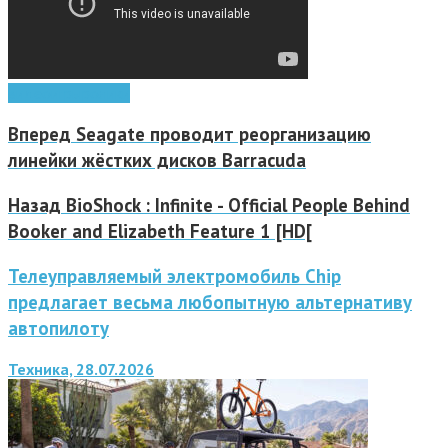
видео
игры
ролики
Вперед
Seagate проводит реорганизацию
линейки жёстких дисков Barracuda
Назад
BioShock : Infinite - Official People Behind
Booker and Elizabeth Feature 1 [HD[
Телеуправляемый электромобиль Chip
предлагает весьма любопытную альтернативу
автопилоту
Техника, 28.07.2026