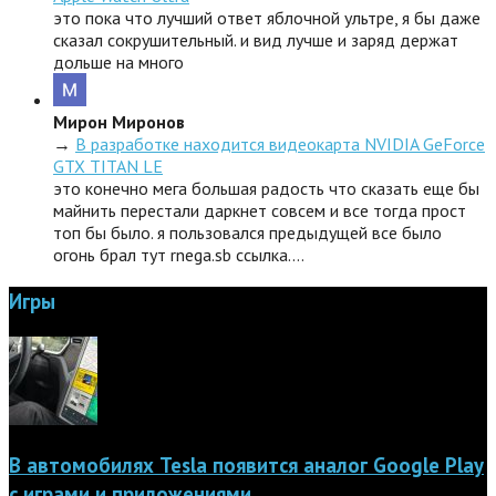
это пока что лучший ответ яблочной ультре, я бы даже
сказал сокрушительный. и вид лучше и заряд держат
дольше на много
Мирон Миронов
→
В разработке находится видеокарта NVIDIA GeForce
GTX TITAN LE
это конечно мега большая радость что сказать еще бы
майнить перестали даркнет совсем и все тогда прост
топ бы было. я пользовался предыдущей все было
огонь брал тут rnega.sb ссылка.…
Игры
В автомобилях Tesla появится аналог Google Play
с играми и приложениями