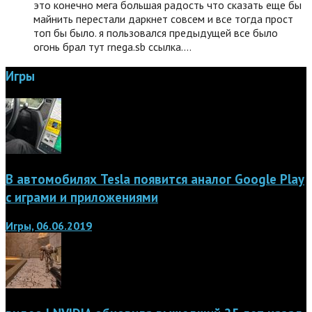
это конечно мега большая радость что сказать еще бы
майнить перестали даркнет совсем и все тогда прост
топ бы было. я пользовался предыдущей все было
огонь брал тут rnega.sb ссылка.…
Игры
В автомобилях Tesla появится аналог Google Play
с играми и приложениями
Игры, 06.06.2019