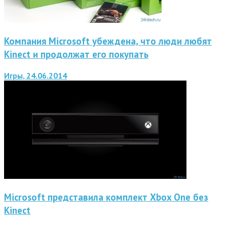
Компания Microsoft убеждена, что люди любят
Kinect и продолжат его покупать
Игры, 24.06.2014
Microsoft представила комплект Xbox One без
Kinect