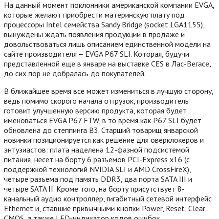
На данный момент поклонники американской компании EVGA,
которые желают приобрести материнскую плату под
процессоры Intel семейства Sandy Bridge (socket LGA1155),
вынуждены ждать появления продукции в продаже и
довольствоваться лишь описанием единственной модели на
сайте производителя – EVGA P67 SLI. Которая, будучи
представленной еще в январе на выставке CES в Лас-Вегасе,
до сих пор не добралась до покупателей.
В ближайшее время все может измениться в лучшую сторону,
ведь помимо скорого начала отгрузок, производитель
готовит улучшенную версию продукта, которая будет
именоваться EVGA P67 FTW, в то время как P67 SLI будет
обновлена до степпинга B3. Старший товарищ январской
новинки позиционируется как решение для оверклокеров и
энтузиастов: плата наделена 12-фазной подсистемой
питания, несет на борту 6 разъемов PCI-Express x16 (с
поддержкой технологий NVIDIA SLI и AMD CrossFireX),
четыре разъема под память DDR3, два порта SATA III и
четыре SATA II. Кроме того, на борту присутствует 8-
канальный аудио контроллер, гигабитный сетевой интерфейс
Ethernet и, ставшие привычными кнопки Power, Reset, Clear
CMOS, а также LED-индикатор кодов ошибок.