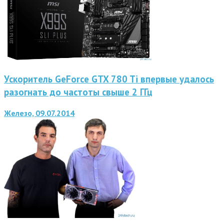
Ускоритель GeForce GTX 780 Ti впервые удалось
разогнать до частоты свыше 2 ГГц
Железо, 09.07.2014