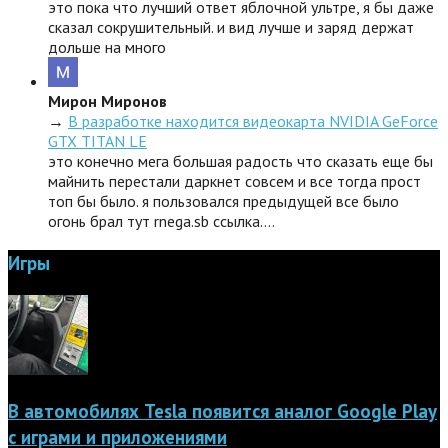
это пока что лучший ответ яблочной ультре, я бы даже
сказал сокрушительный. и вид лучше и заряд держат
дольше на много
Мирон Миронов
→
В разработке находится видеокарта NVIDIA GeForce
GTX TITAN LE
это конечно мега большая радость что сказать еще бы
майнить перестали даркнет совсем и все тогда прост
топ бы было. я пользовался предыдущей все было
огонь брал тут rnega.sb ссылка.…
Игры
В автомобилях Tesla появится аналог Google Play
с играми и приложениями