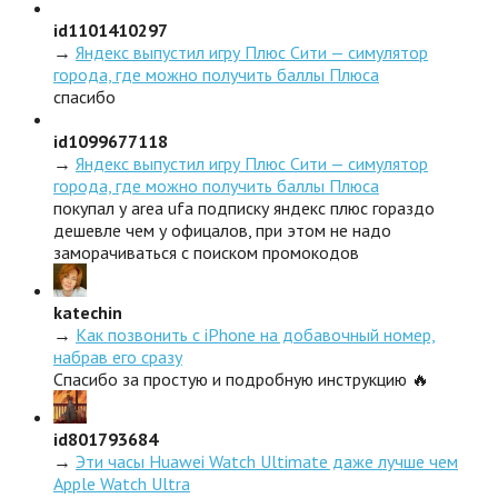
id1101410297
→
Яндекс выпустил игру Плюс Сити — симулятор
города, где можно получить баллы Плюса
спасибо
id1099677118
→
Яндекс выпустил игру Плюс Сити — симулятор
города, где можно получить баллы Плюса
покупал у area ufa подписку яндекс плюс гораздо
дешевле чем у офицалов, при этом не надо
заморачиваться с поиском промокодов
katechin
→
Как позвонить с iPhone на добавочный номер,
набрав его сразу
Спасибо за простую и подробную инструкцию 🔥
id801793684
→
Эти часы Huawei Watch Ultimate даже лучше чем
Apple Watch Ultra