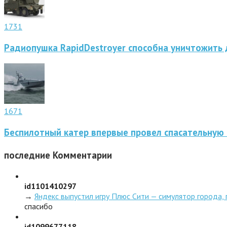
1731
Радиопушка RapidDestroyer способна уничтожить 
1671
Беспилотный катер впервые провел спасательную
последние
Комментарии
id1101410297
→
Яндекс выпустил игру Плюс Сити — симулятор города,
спасибо
id1099677118