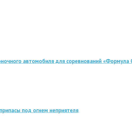
оночного автомобиля для соревнований «Формула 
припасы под огнем неприятеля