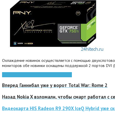
Охлаждение новинок осуществляется с помощью двухслотового
мониторов обе новинки оснащены поддержкой 2 портов DVI (DV
gddr5
geforce gtx 750
geforce gtx 750 ti
Вперед
Ганнибал уже у ворот Total War: Rome 2
Назад
Nokia X взломали, чтобы смарт работал с с
Видеокарта HIS Radeon R9 290X IceQ Hybrid уже с