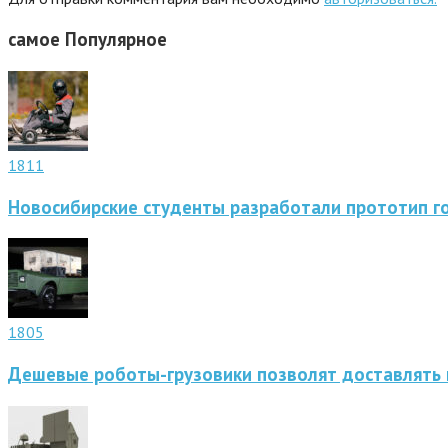
самое
Популярное
1811
Новосибирские студенты разработали прототип г
1805
Дешевые роботы-грузовики позволят доставлять 