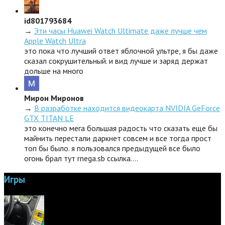
id801793684
→
Эти часы Huawei Watch Ultimate даже лучше чем
Apple Watch Ultra
это пока что лучший ответ яблочной ультре, я бы даже
сказал сокрушительный. и вид лучше и заряд держат
дольше на много
Мирон Миронов
→
В разработке находится видеокарта NVIDIA GeForce
GTX TITAN LE
это конечно мега большая радость что сказать еще бы
майнить перестали даркнет совсем и все тогда прост
топ бы было. я пользовался предыдущей все было
огонь брал тут rnega.sb ссылка.…
Игры