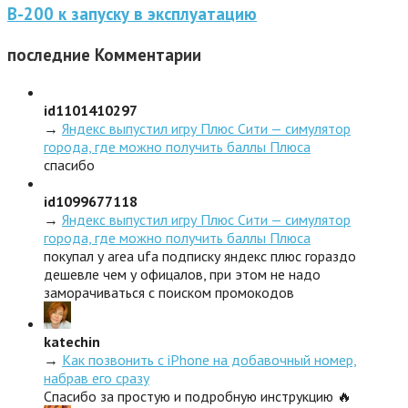
В-200 к запуску в эксплуатацию
последние
Комментарии
id1101410297
→
Яндекс выпустил игру Плюс Сити — симулятор
города, где можно получить баллы Плюса
спасибо
id1099677118
→
Яндекс выпустил игру Плюс Сити — симулятор
города, где можно получить баллы Плюса
покупал у area ufa подписку яндекс плюс гораздо
дешевле чем у офицалов, при этом не надо
заморачиваться с поиском промокодов
katechin
→
Как позвонить с iPhone на добавочный номер,
набрав его сразу
Спасибо за простую и подробную инструкцию 🔥