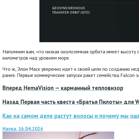
Напомним вам, что низкая околоземная орбита имеет высоту 
километров над уровнем моря.
Что ж, Элон Маск уверенно идет к своей цели по созданию не
ранее. Первые коммерческие запуски ракет семейства Falcon 
Вперед
HemaVision — карманный тепловизор
Назад
Первая часть квеста «Братья Пилоты» для 
Как на самом деле растут волосы и почему мы ош
Наука, 16.04.2026