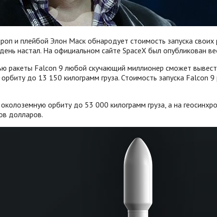
троп и плейбой Элон Маск обнародует стоимость запуска своих 
 день настал. На официальном сайте SpaceX был опубликован ве
ью ракеты Falcon 9 любой скучающий миллионер сможет вывест
 орбиту до 13 150 килограмм груза. Стоимость запуска Falcon 9
 околоземную орбиту до 53 000 килограмм груза, а на геосинхр
ов долларов.