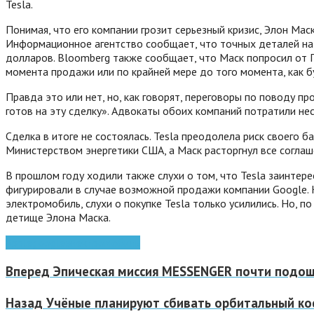
Tesla.
Понимая, что его компании грозит серьезный кризис, Элон Ма
Информационное агентство сообщает, что точных деталей на с
долларов. Bloomberg также сообщает, что Маск попросил от П
момента продажи или по крайней мере до того момента, как 
Правда это или нет, но, как говорят, переговоры по поводу 
готов на эту сделку». Адвокаты обоих компаний потратили не
Сделка в итоге не состоялась. Tesla преодолела риск своего 
Министерством энергетики США, а Маск расторгнул все согла
В прошлом году ходили также слухи о том, что Tesla заинтере
фигурировали в случае возможной продажи компании Google. 
электромобиль, слухи о покупке Tesla только усилились. Но,
детище Элона Маска.
Apple
google
электромобиль
Вперед
Эпическая миссия MESSENGER почти подош
Назад
Учёные планируют сбивать орбитальный ко