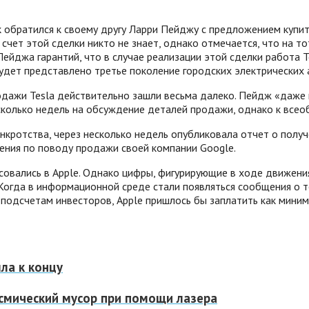
ск обратился к своему другу Ларри Пейджу с предложением купи
чет этой сделки никто не знает, однако отмечается, что на т
ейджа гарантий, что в случае реализации этой сделки работа 
будет представлено третье поколение городских электрических
продажи Tesla действительно зашли весьма далеко. Пейдж «даже
сколько недель на обсуждение деталей продажи, однако к всео
банкротства, через несколько недель опубликовала отчет о полу
шения по поводу продажи своей компании Google.
совались в Apple. Однако цифры, фигурирующие в ходе движения
Когда в информационной среде стали появляться сообщения о т
 по подсчетам инвесторов, Apple пришлось бы заплатить как ми
ла к концу
смический мусор при помощи лазера