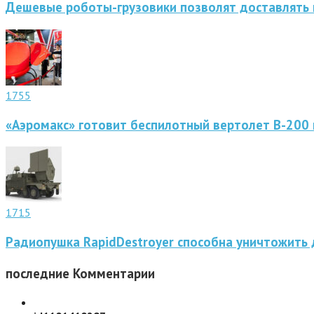
Дешевые роботы-грузовики позволят доставлять 
1755
«Аэромакс» готовит беспилотный вертолет В-200 
1715
Радиопушка RapidDestroyer способна уничтожить 
последние
Комментарии