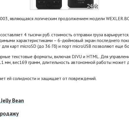
003, являющаяся логическим продолжением модели WEXLER.BOO
тавляет 4 тысячи руб. стоимость отправки груза варьируется,
одимыми характеристиками – 6-дюймовый экран последнего поко
т для карт microSD (до 36 Гб) и порт microUSB позволяют еще 
рные текстовые форматы, включая DJVU и HTML. Для управления
 мм, вес169 грамм, длительность автономной работы может д
дает ей солидности и защищает от повреждений.
elly Bean
продажу