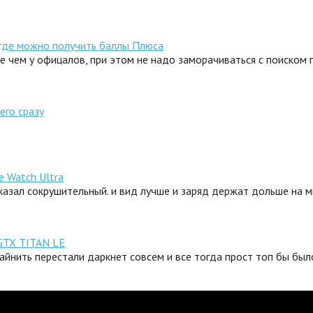
 где можно получить баллы Плюса
ле чем у офицалов, при этом не надо заморачиваться с поиском
его сразу
e Watch Ultra
сказал сокрушительный. и вид лучше и заряд держат дольше на 
GTX TITAN LE
айнить перестали даркнет совсем и все тогда прост топ бы было