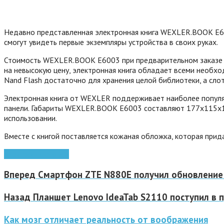
Недавно представленная электронная книга WEXLER.BOOK E6
смогут увидеть первые экземпляры устройства в своих руках.
Стоимость WEXLER.BOOK E6003 при предварительном заказе сос
на невысокую цену, электронная книга обладает всеми необх
Nand Flash достаточно для хранения целой библиотеки, а сло
Электронная книга от WEXLER поддерживает наиболее популя
панели. Габариты WEXLER.BOOK E6003 составляют 177х115х11
использовании.
Вместе с книгой поставляется кожаная обложка, которая при
электронные книги
Вперед
Смартфон ZTE N880E получил обновление J
Назад
Планшет Lenovo IdeaTab S2110 поступил в 
Как мозг отличает реальность от воображения