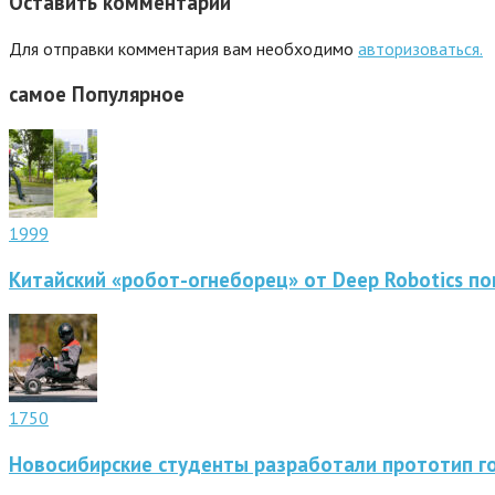
Оставить комментарий
Для отправки комментария вам необходимо
авторизоваться.
самое
Популярное
1999
Китайский «робот-огнеборец» от Deep Robotics по
1750
Новосибирские студенты разработали прототип г