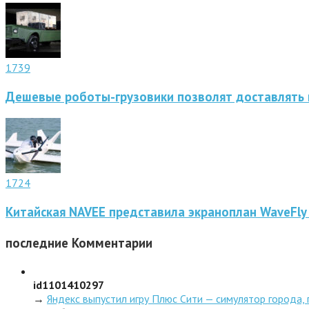
1739
Дешевые роботы-грузовики позволят доставлять 
1724
Китайская NAVEE представила экраноплан WaveFly
последние
Комментарии
id1101410297
→
Яндекс выпустил игру Плюс Сити — симулятор города,