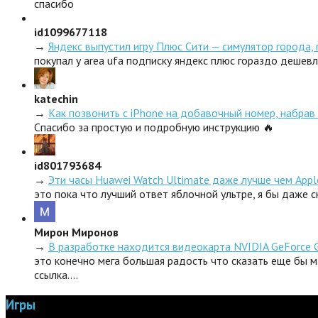
спасибо
id1099677118
→
Яндекс выпустил игру Плюс Сити — симулятор города,
покупал у area ufa подписку яндекс плюс гораздо дешев
katechin
→
Как позвонить с iPhone на добавочный номер, набрав 
Спасибо за простую и подробную инструкцию 🔥
id801793684
→
Эти часы Huawei Watch Ultimate даже лучше чем Appl
это пока что лучший ответ яблочной ультре, я бы даже 
Мирон Миронов
→
В разработке находится видеокарта NVIDIA GeForce 
это конечно мега большая радость что сказать еще бы м
ссылка.…
Игры