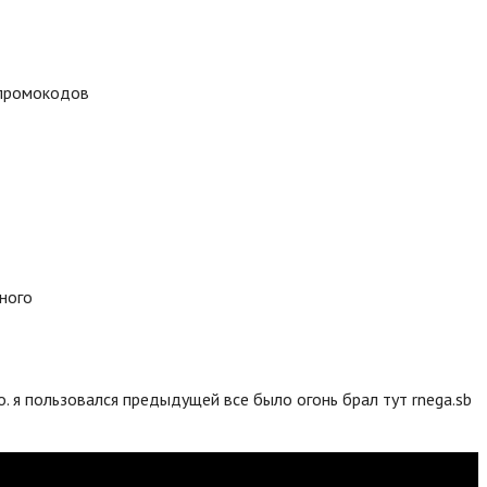
 промокодов
много
. я пользовался предыдущей все было огонь брал тут rnega.sb