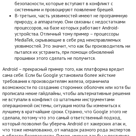
безопасности, которые вступают в конфликт с
системными и провоцируют появление брешей.
В-третьих, часть уязвимостей имеют не программную
природу, а аппаратную. Они связаны с недостатками
процессоров, на базе которых работают Android-
устройства. Отличный тому пример – процессоры
MediaTek, скрывающие в себе ряд неисправляемых
уязвимостей. Это значит, что как бы производитель ни
пытался их устранить, при помощи обновлений
прошивки этого сделать не получится.
Android – прекрасный пример того, как платформа вредит
сама себе. Если бы Google установила более жёсткие
требования к производителям железа, ограничила
возможности по созданию сторонних оболочек или хотя бы
прописала некие гайдлайны, чтобы альтернативные решения
не вступали в конфликт со штатными инструментами
операционной системы, ситуация могла бы измениться к
лучшему в кратчайшие сроки. Странно, что Google этого не
сделала, потому что это самый ответственный подход,
который позволил бы уберечь Android от хакерских атак и,
что тоже немаловажно, от нападок разного рода экспертов
в области безопасности. Думаю, именно так бы и поступила