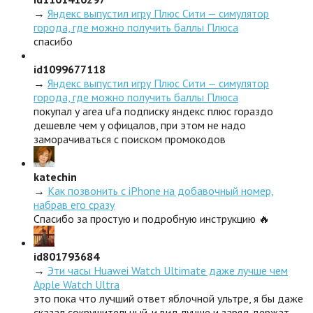
→
Яндекс выпустил игру Плюс Сити — симулятор
города, где можно получить баллы Плюса
спасибо
id1099677118
→
Яндекс выпустил игру Плюс Сити — симулятор
города, где можно получить баллы Плюса
покупал у area ufa подписку яндекс плюс гораздо
дешевле чем у офицалов, при этом не надо
заморачиваться с поиском промокодов
katechin
→
Как позвонить с iPhone на добавочный номер,
набрав его сразу
Спасибо за простую и подробную инструкцию 🔥
id801793684
→
Эти часы Huawei Watch Ultimate даже лучше чем
Apple Watch Ultra
это пока что лучший ответ яблочной ультре, я бы даже
сказал сокрушительный. и вид лучше и заряд держат