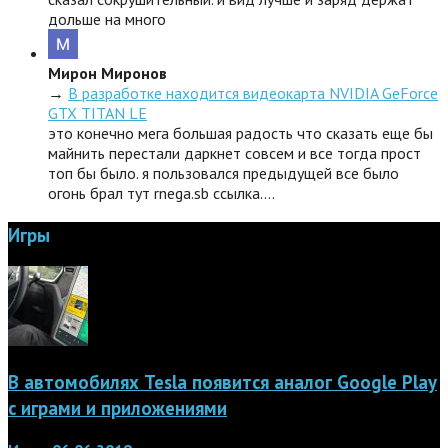
дольше на много
Мирон Миронов
→
В разработке находится видеокарта NVIDIA GeForce
GTX TITAN LE
это конечно мега большая радость что сказать еще бы
майнить перестали даркнет совсем и все тогда прост
топ бы было. я пользовался предыдущей все было
огонь брал тут rnega.sb ссылка.…
Игры
В автомобилях Tesla появится аналог Google Play
с играми и приложениями