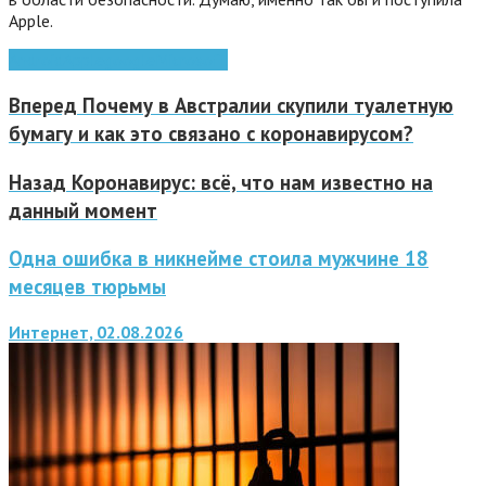
Apple.
Android
Apple
google
Microsoft
Вперед
Почему в Австралии скупили туалетную
бумагу и как это связано с коронавирусом?
Назад
Коронавирус: всё, что нам известно на
данный момент
Одна ошибка в никнейме стоила мужчине 18
месяцев тюрьмы
Интернет, 02.08.2026