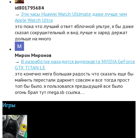
id801793684
→
Эти часы Huawei Watch Ultimate даже лучше чем
Apple Watch Ultra
это пока что лучший ответ яблочной ультре, я бы даже
сказал сокрушительный. и вид лучше и заряд держат
дольше на много
Мирон Миронов
→
В разработке находится видеокарта NVIDIA GeForce
GTX TITAN LE
это конечно мега большая радость что сказать еще бы
майнить перестали даркнет совсем и все тогда прост
топ бы было. я пользовался предыдущей все было
огонь брал тут rnega.sb ссылка.…
Игры