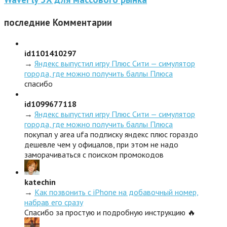
последние
Комментарии
id1101410297
→
Яндекс выпустил игру Плюс Сити — симулятор
города, где можно получить баллы Плюса
спасибо
id1099677118
→
Яндекс выпустил игру Плюс Сити — симулятор
города, где можно получить баллы Плюса
покупал у area ufa подписку яндекс плюс гораздо
дешевле чем у офицалов, при этом не надо
заморачиваться с поиском промокодов
katechin
→
Как позвонить с iPhone на добавочный номер,
набрав его сразу
Спасибо за простую и подробную инструкцию 🔥