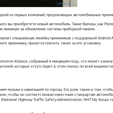
одной из первых компаний, предлагающих автомобильные приемн
Auto вы приобретете новый автомобиль. Такие бренды, как Pionee
как минимум за обновление системы приборной панели.
лагает специальную линейку приемников с поддержкой Android 
ого приемника, придется платить также за его установку.
otive Alliance, собранный в минувшем году, это может означат
телей, которые отсутствуют в этом списке, по всей видимости,
ием музыки и навигацией по городу. Его роль также в том, что
разом, чтобы он соответствовал известным стандартам автомоб
tional Highway Traffic Safety Administration, NHTSA). Когда те