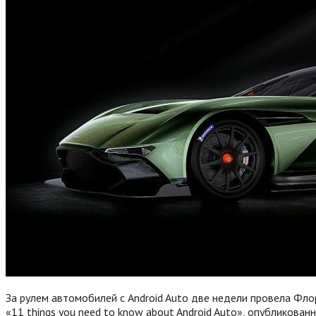
За рулем автомобилей с Android Auto две недели провела Фло
«11 things you need to know about Android Auto», опубликован