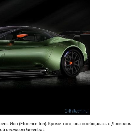
ренс Ион (Florence Ion). Кроме того, она пообщалась с Дэниэл
ной ресурсом Greenbot.