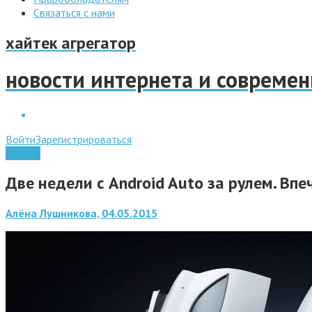
Связаться с нами
хайтек агрегатор
новости интернета и совреме
Войти
Зарегистрироваться
Android
Две недели с Android Auto за рулем. Вп
Алёна Лушникова, 04.05.2015