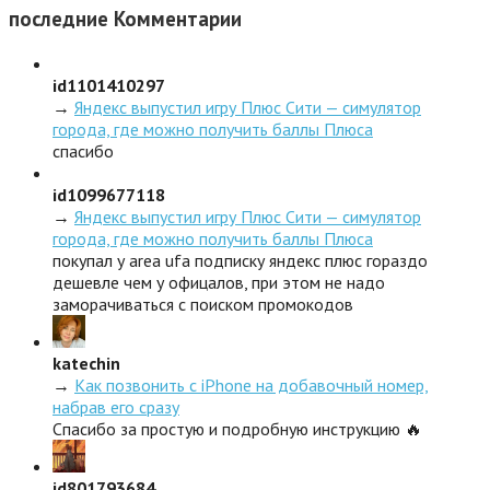
последние
Комментарии
id1101410297
→
Яндекс выпустил игру Плюс Сити — симулятор
города, где можно получить баллы Плюса
спасибо
id1099677118
→
Яндекс выпустил игру Плюс Сити — симулятор
города, где можно получить баллы Плюса
покупал у area ufa подписку яндекс плюс гораздо
дешевле чем у офицалов, при этом не надо
заморачиваться с поиском промокодов
katechin
→
Как позвонить с iPhone на добавочный номер,
набрав его сразу
Спасибо за простую и подробную инструкцию 🔥
id801793684