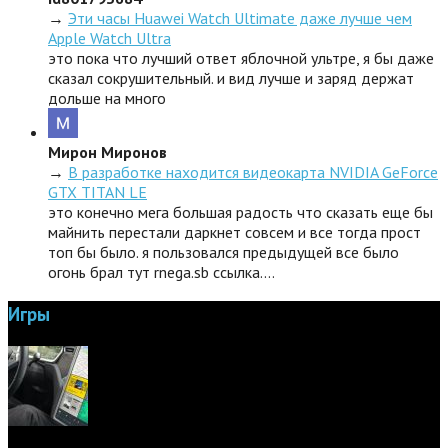
→
Эти часы Huawei Watch Ultimate даже лучше чем
Apple Watch Ultra
это пока что лучший ответ яблочной ультре, я бы даже
сказал сокрушительный. и вид лучше и заряд держат
дольше на много
Мирон Миронов
→
В разработке находится видеокарта NVIDIA GeForce
GTX TITAN LE
это конечно мега большая радость что сказать еще бы
майнить перестали даркнет совсем и все тогда прост
топ бы было. я пользовался предыдущей все было
огонь брал тут rnega.sb ссылка.…
Игры