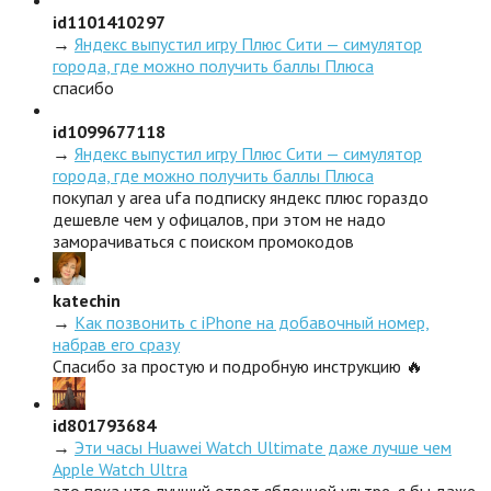
id1101410297
→
Яндекс выпустил игру Плюс Сити — симулятор
города, где можно получить баллы Плюса
спасибо
id1099677118
→
Яндекс выпустил игру Плюс Сити — симулятор
города, где можно получить баллы Плюса
покупал у area ufa подписку яндекс плюс гораздо
дешевле чем у офицалов, при этом не надо
заморачиваться с поиском промокодов
katechin
→
Как позвонить с iPhone на добавочный номер,
набрав его сразу
Спасибо за простую и подробную инструкцию 🔥
id801793684
→
Эти часы Huawei Watch Ultimate даже лучше чем
Apple Watch Ultra