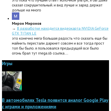
это пока что лучший ответ яблочной ультре, я бы даже
сказал сокрушительный. и вид лучше и заряд держат
дольше на много
Мирон Миронов
→
В разработке находится видеокарта NVIDIA GeForce
GTX TITAN LE
это конечно мега большая радость что сказать еще бы
майнить перестали даркнет совсем и все тогда прост
топ бы было. я пользовался предыдущей все было
огонь брал тут rnega.sb ссылка.…
Игры
В автомобилях Tesla появится аналог Google Play
с играми и приложениями