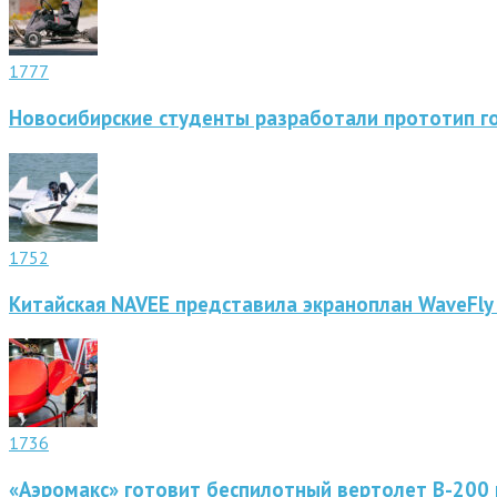
1777
Новосибирские студенты разработали прототип г
1752
Китайская NAVEE представила экраноплан WaveFly
1736
«Аэромакс» готовит беспилотный вертолет В-200 