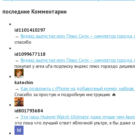
последние
Комментарии
id1101410297
→
Яндекс выпустил игру Плюс Сити — симулятор города,
спасибо
id1099677118
→
Яндекс выпустил игру Плюс Сити — симулятор города,
покупал у area ufa подписку яндекс плюс гораздо дешев
katechin
→
Как позвонить с iPhone на добавочный номер, набрав 
Спасибо за простую и подробную инструкцию 🔥
id801793684
→
Эти часы Huawei Watch Ultimate даже лучше чем Appl
это пока что лучший ответ яблочной ультре, я бы даже 