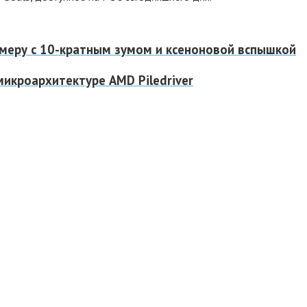
меру с 10-кратным зумом и ксеноновой вспышкой
икроархитектуре AMD Piledriver