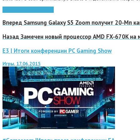
Diablo
diablo 3
Xbox One
Вперед
Samsung Galaxy S5 Zoom получит 20-Мп ка
Назад
Замечен новый процессор AMD FX-670K на м
E3 | Итоги конференции PC Gaming Show
Игры, 17.06.2015