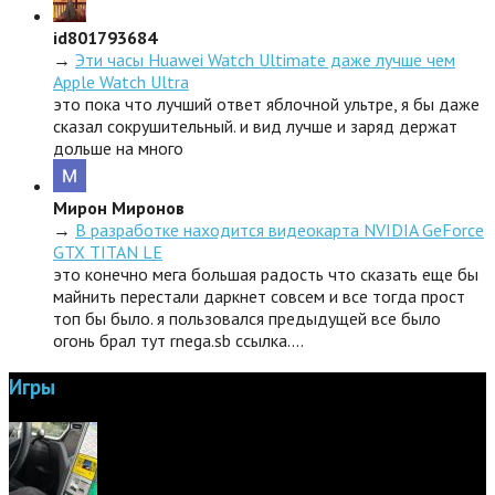
id801793684
→
Эти часы Huawei Watch Ultimate даже лучше чем
Apple Watch Ultra
это пока что лучший ответ яблочной ультре, я бы даже
сказал сокрушительный. и вид лучше и заряд держат
дольше на много
Мирон Миронов
→
В разработке находится видеокарта NVIDIA GeForce
GTX TITAN LE
это конечно мега большая радость что сказать еще бы
майнить перестали даркнет совсем и все тогда прост
топ бы было. я пользовался предыдущей все было
огонь брал тут rnega.sb ссылка.…
Игры