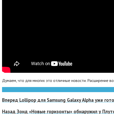
Думаем, что для многих это отличные новости. Расширение в
Games
Microsoft
Windows
Windows 10
windows phone
видео
смар
Вперед
Lollipop для Samsung Galaxy Alpha уже гот
Назад
Зонд «Новые горизонты» обнаружил у Плут