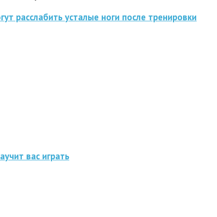
гут расслабить усталые ноги после тренировки
аучит вас играть