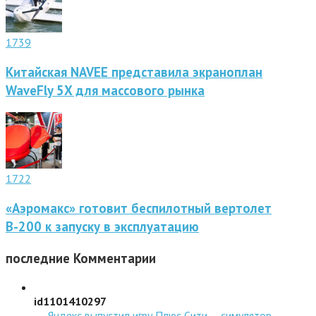
1739
Китайская NAVEE представила экраноплан
WaveFly 5X для массового рынка
1722
«Аэромакс» готовит беспилотный вертолет
В-200 к запуску в эксплуатацию
последние
Комментарии
id1101410297
→
Яндекс выпустил игру Плюс Сити — симулятор