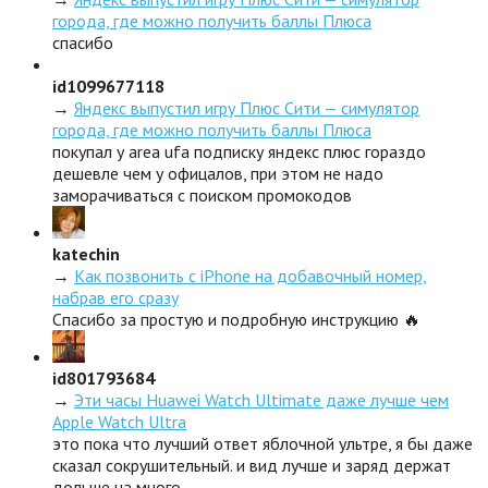
города, где можно получить баллы Плюса
спасибо
id1099677118
→
Яндекс выпустил игру Плюс Сити — симулятор
города, где можно получить баллы Плюса
покупал у area ufa подписку яндекс плюс гораздо
дешевле чем у офицалов, при этом не надо
заморачиваться с поиском промокодов
katechin
→
Как позвонить с iPhone на добавочный номер,
набрав его сразу
Спасибо за простую и подробную инструкцию 🔥
id801793684
→
Эти часы Huawei Watch Ultimate даже лучше чем
Apple Watch Ultra
это пока что лучший ответ яблочной ультре, я бы даже
сказал сокрушительный. и вид лучше и заряд держат
дольше на много