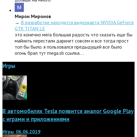
Мирон Миронов
→
В разработке находится видеокарта NVIDIA GeForce
GTX TITAN LE
это конечно мега большая радость что сказать еще бы
майнить перестали даркнет совсем и все тогда прост
топ бы было. я пользовался предыдущей все было
огонь брал тут rnega.sb ссылка.…
Игры
В автомобилях Tesla появится аналог Google Play
с играми и приложениями
Игры, 06.06.2019