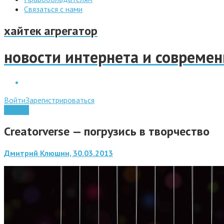
Связаться с нами
хайтек агрегатор
новости интернета и совреме
Войти
Зарегистрироваться
Android
Creatorverse — погрузись в творчество
Дмитрий Клюшин, 30.03.2013