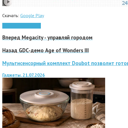
Скачать:
Google Play
Android
игры Android
Вперед
Megacity - управляй городом
Назад
GDC-демо Age of Wonders III
Мультисенсорный комплект Doubot позволит готов
Гаджеты, 21.07.2026