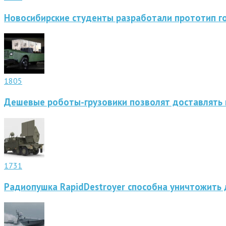
Новосибирские студенты разработали прототип г
1805
Дешевые роботы-грузовики позволят доставлять 
1731
Радиопушка RapidDestroyer способна уничтожить 