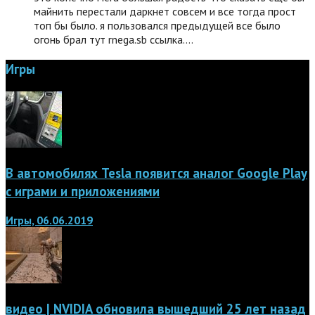
майнить перестали даркнет совсем и все тогда прост
топ бы было. я пользовался предыдущей все было
огонь брал тут rnega.sb ссылка.…
Игры
В автомобилях Tesla появится аналог Google Play
с играми и приложениями
Игры, 06.06.2019
видео | NVIDIA обновила вышедший 25 лет назад