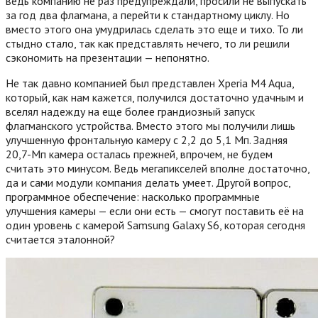
ведь компанию не раз предупреждали, просили не выпускать
за год два флагмана, а перейти к стандартному циклу. Но
вместо этого она умудрилась сделать это еще и тихо. То ли
стыдно стало, так как представлять нечего, то ли решили
сэкономить на презентации — непонятно.
Не так давно компанией был представлен Xperia M4 Aqua,
который, как нам кажется, получился достаточно удачным и
вселял надежду на еще более грандиозный запуск
флагманского устройства. Вместо этого мы получили лишь
улучшенную фронтальную камеру с 2,2 до 5,1 Мп. Задняя
20,7-Мп камера осталась прежней, впрочем, не будем
считать это минусом. Ведь мегапикселей вполне достаточно,
да и сами модули компания делать умеет. Другой вопрос,
программное обеспечение: насколько программные
улучшения камеры — если они есть — смогут поставить её на
один уровень с камерой Samsung Galaxy S6, которая сегодня
считается эталонной?