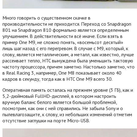
Много говорить о существенном скачке в
производительности не приходится. Переход со Snapdragon
801 на Snapdragon 810 формально является определенным
улучшением. В действительности всё иначе. Если взять в
пример One M9, не сложно понять, «восемьсот десятый»
лишь шаг назад с его перегревом. В случае с M9, который, к
слову, является металлическим, а металл, как известно, лучше
рассеивает тепло, HTC вынуждена была уменьшить тактовую
частоту процессора, причем заметно. Настолько заметно, что
в Real Racing 3, например, One M8 показывает около 40
кадров в секунду, тогда как в HTC One M9 всего 30.
Оперативная память осталась на прежнем уровне (3 ГБ), как и
5,2-дюймовый FullHD-дисплей, в котором настроить
вручную баланс белого является большой проблемой,
посмотрим, как они с ней справились. Не забыла Sony и о
пылевлагозащите, к слову, из небольших изменений отметим
отсутствие заглушки на порте Micro-USB.