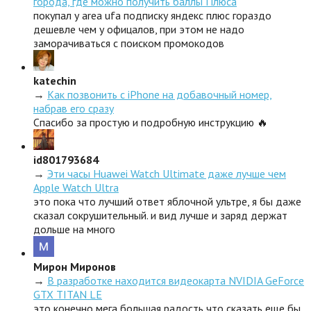
города, где можно получить баллы Плюса
покупал у area ufa подписку яндекс плюс гораздо
дешевле чем у офицалов, при этом не надо
заморачиваться с поиском промокодов
katechin
→
Как позвонить с iPhone на добавочный номер,
набрав его сразу
Спасибо за простую и подробную инструкцию 🔥
id801793684
→
Эти часы Huawei Watch Ultimate даже лучше чем
Apple Watch Ultra
это пока что лучший ответ яблочной ультре, я бы даже
сказал сокрушительный. и вид лучше и заряд держат
дольше на много
Мирон Миронов
→
В разработке находится видеокарта NVIDIA GeForce
GTX TITAN LE
это конечно мега большая радость что сказать еще бы