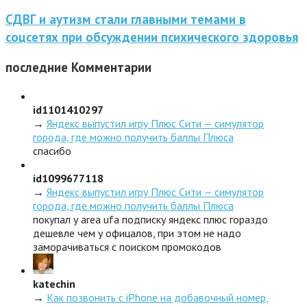
СДВГ и аутизм стали главными темами в
соцсетях при обсуждении психического здоровья
последние
Комментарии
id1101410297
→
Яндекс выпустил игру Плюс Сити — симулятор
города, где можно получить баллы Плюса
спасибо
id1099677118
→
Яндекс выпустил игру Плюс Сити — симулятор
города, где можно получить баллы Плюса
покупал у area ufa подписку яндекс плюс гораздо
дешевле чем у офицалов, при этом не надо
заморачиваться с поиском промокодов
katechin
→
Как позвонить с iPhone на добавочный номер,