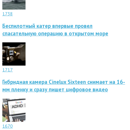
1738
Беспилотный катер впервые провел
спасательную операцию в открытом море
1717
Гибридная камера Cinelux Sixteen снимает на 16-
мм пленку и сразу пишет цифровое видео
1670