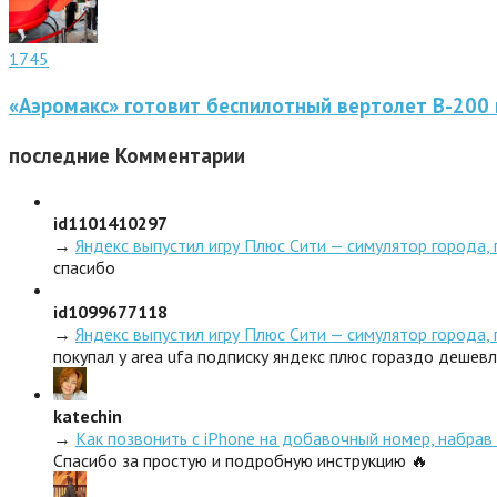
1745
«Аэромакс» готовит беспилотный вертолет В-200 
последние
Комментарии
id1101410297
→
Яндекс выпустил игру Плюс Сити — симулятор города,
спасибо
id1099677118
→
Яндекс выпустил игру Плюс Сити — симулятор города,
покупал у area ufa подписку яндекс плюс гораздо дешев
katechin
→
Как позвонить с iPhone на добавочный номер, набрав 
Спасибо за простую и подробную инструкцию 🔥