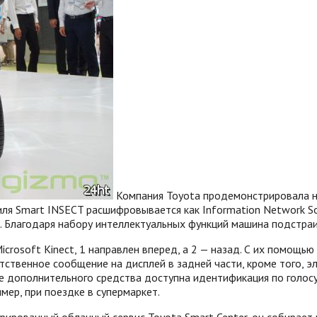
Компания Toyota продемонстрировала н
 Smart INSECT расшифровывается как Information Network Socia
. Благодаря набору интеллектуальных функций машина подстраи
osoft Kinect, 1 направлен вперед, а 2 — назад. С их помощью 
тственное сообщение на дисплей в задней части, кроме того, 
е дополнительного средства доступна идентификация по голосу
имер, при поездке в супермаркет.
ированный облачный сервис Toyota Smart Center, он собирает 