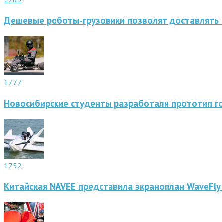
Дешевые роботы-грузовики позволят доставлять 
1777
Новосибирские студенты разработали прототип г
1752
Китайская NAVEE представила экраноплан WaveFly