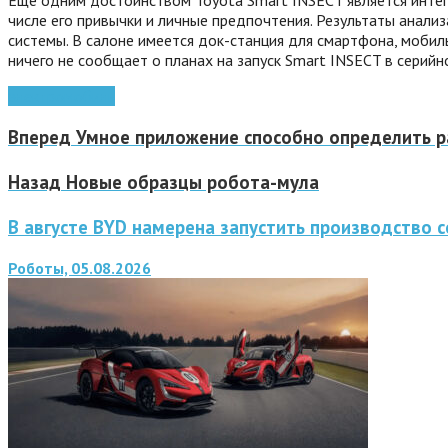
числе его привычки и личные предпочтения. Результаты анал
системы. В салоне имеется док-станция для смартфона, моби
ничего не сообщает о планах на запуск Smart INSECT в серийн
электромобиль
Вперед
Умное приложение способно определить р
Назад
Новые образцы робота-мула
В августе BYD намерена запустить производство
Роботы, 05.08.2026