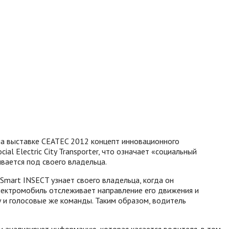
а выставке CEATEC 2012 концепт инновационного
l Electric City Transporter, что означает «социальный
вается под своего владельца.
Smart INSECT узнает своего владельца, когда он
электромобиль отслеживает направление его движения и
 и голосовые же команды. Таким образом, водитель
и анализирует информацию, которая касается водителя, в том