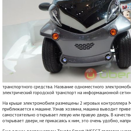
транспортного средства. Название одноместного электромобиля
электрический городской транспорт на информационной сети»
На крыше электромобиля размещены 2 игровых контроллера Micr
приближается к машине. Узнав хозяина, машина выводит приве
самостоятельно открывает левую или правую дверь.
В качеств
открывает двери, не прикасаясь к ним, это очень удобно, напр
Еще одним достоинством Toyota Smart INSECT является интегр