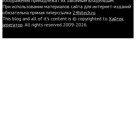
изображения принадлежат их законным владельцам.
При использовании материалов сайта для интернет-изданий
обязательна прямая гиперссылка
24hitech.ru
.
This blog and all of it's content is © copyrighted to
Хайтек
агрегатор
. All rights reserved 2009-2026.