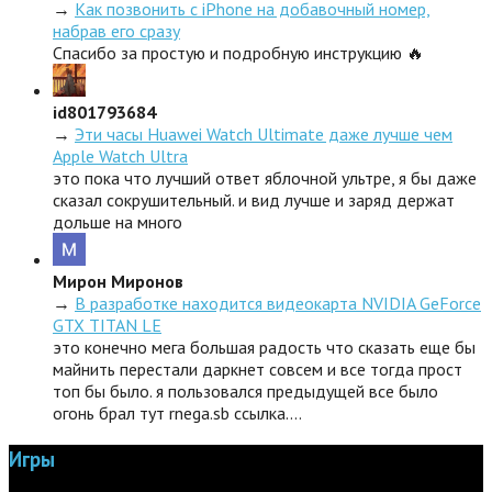
→
Как позвонить с iPhone на добавочный номер,
набрав его сразу
Спасибо за простую и подробную инструкцию 🔥
id801793684
→
Эти часы Huawei Watch Ultimate даже лучше чем
Apple Watch Ultra
это пока что лучший ответ яблочной ультре, я бы даже
сказал сокрушительный. и вид лучше и заряд держат
дольше на много
Мирон Миронов
→
В разработке находится видеокарта NVIDIA GeForce
GTX TITAN LE
это конечно мега большая радость что сказать еще бы
майнить перестали даркнет совсем и все тогда прост
топ бы было. я пользовался предыдущей все было
огонь брал тут rnega.sb ссылка.…
Игры