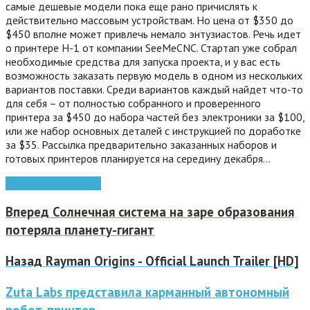
самые дешевые модели пока еще рано причислять к
действительно массовым устройствам. Но цена от $350 до
$450 вполне может привлечь немало энтузиастов. Речь идет
о принтере Н-1 от компании SeeMeCNC. Стартап уже собрал
необходимые средства для запуска проекта, и у вас есть
возможность заказать первую модель в одном из нескольких
вариантов поставки. Среди вариантов каждый найдет что-то
для себя – от полностью собранного и проверенного
принтера за $450 до набора частей без электроники за $100,
или же набор основных деталей с инструкцией по доработке
за $35.
Рассылка предварительно заказанных наборов и
готовых принтеров планируется на середину декабря…
3D-принтер
принтер
Вперед
Солнечная система на заре образования
потеряла планету-гигант
Назад
Rayman Origins - Official Launch Trailer [HD]
Zuta Labs представила карманный автономный
робот-принтер