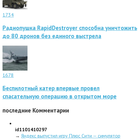
1734
Радиопушка RapidDestroyer способна уничтожить
до 80 дронов без единого выстрела
1678
Беспилотный катер впервые провел
спасательную операцию в открытом море
последние
Комментарии
id1101410297
→
Яндекс выпустил игру Плюс Сити — симулятор