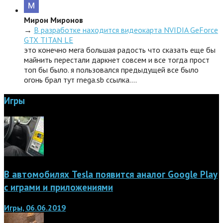
Мирон Миронов
→
В разработке находится видеокарта NVIDIA GeForce
GTX TITAN LE
это конечно мега большая радость что сказать еще бы
майнить перестали даркнет совсем и все тогда прост
топ бы было. я пользовался предыдущей все было
огонь брал тут rnega.sb ссылка.…
Игры
В автомобилях Tesla появится аналог Google Play
с играми и приложениями
Игры, 06.06.2019