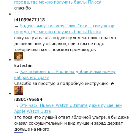
города, где можно получить баллы Плюса
спасибо
id1099677118
→
Яндекс выпустил игру Плюс Сити — симулятор
города, где можно получить баллы Плюса
покупал у area ufa подписку яндекс плюс гораздо
дешевле чем у офицалов, при этом не надо
заморачиваться с поиском промокодов
katechin
→
Как позвонить с iPhone на добавочный номер,
набрав его сразу
Спасибо за простую и подробную инструкцию 🔥
id801793684
→
Эти часы Huawei Watch Ultimate даже лучше чем
Apple Watch Ultra
это пока что лучший ответ яблочной ультре, я бы даже
сказал сокрушительный. и вид лучше и заряд держат
дольше на много