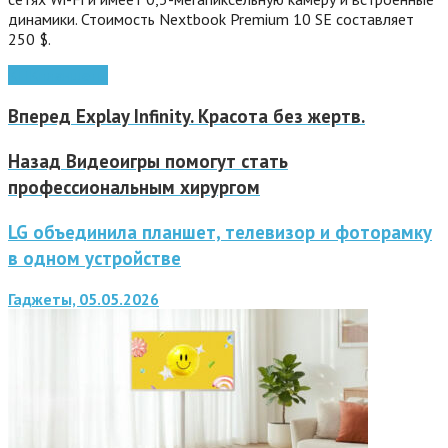
динамики.
Стоимость Nextbook Premium 10 SE составляет
250 $.
КПК
планшеты
Вперед
Explay Infinity. Красота без жертв.
Назад
Видеоигры помогут стать
профессиональным хирургом
LG объединила планшет, телевизор и фоторамку
в одном устройстве
Гаджеты, 05.05.2026