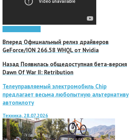
видео
игры
ролики
Вперед
Официальный релиз драйверов
GeForce/ION 266.58 WHQL от Nvidia
Назад
Появилась общедоступная бета-версия
Dawn Of War II: Retribution
Телеуправляемый электромобиль Chip
предлагает весьма любопытную альтернативу
автопилоту
Техника, 28.07.2026