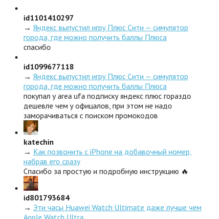
id1101410297
→
Яндекс выпустил игру Плюс Сити — симулятор
города, где можно получить баллы Плюса
спасибо
id1099677118
→
Яндекс выпустил игру Плюс Сити — симулятор
города, где можно получить баллы Плюса
покупал у area ufa подписку яндекс плюс гораздо
дешевле чем у офицалов, при этом не надо
заморачиваться с поиском промокодов
katechin
→
Как позвонить с iPhone на добавочный номер,
набрав его сразу
Спасибо за простую и подробную инструкцию 🔥
id801793684
→
Эти часы Huawei Watch Ultimate даже лучше чем
Apple Watch Ultra