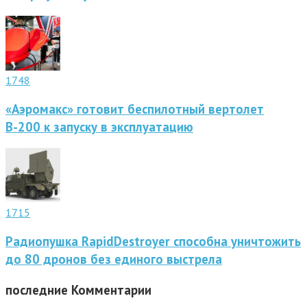
1748
«Аэромакс» готовит беспилотный вертолет
В-200 к запуску в эксплуатацию
1715
Радиопушка RapidDestroyer способна уничтожить
до 80 дронов без единого выстрела
последние
Комментарии