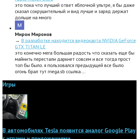
это пока что лучший ответ яблочной ультре, я бы даже
сказал сокрушительный. и вид лучше и заряд держат
дольше на много
Мирон Миронов
→
В разработке находится видеокарта NVIDIA GeForce
GTX TITAN LE
это конечно мега большая радость что сказать еще бы
майнить перестали даркнет совсем и все тогда прост
топ бы было. я пользовался предыдущей все было
огонь брал тут rnega.sb ссылка.…
Игры
В автомобилях Tesla появится аналог Google Play
с играми и приложениями