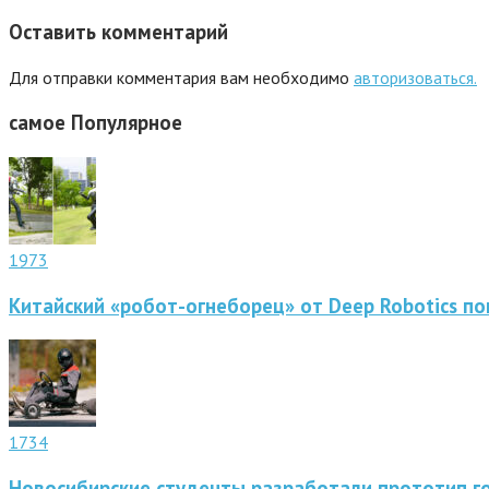
Оставить комментарий
Для отправки комментария вам необходимо
авторизоваться.
самое
Популярное
1973
Китайский «робот-огнеборец» от Deep Robotics по
1734
Новосибирские студенты разработали прототип г