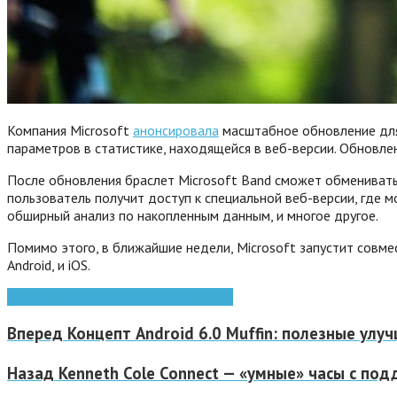
Компания Microsoft
анонсировала
масштабное обновление для 
параметров в статистике, находящейся в веб-версии. Обновле
После обновления браслет Microsoft Band сможет обмениватьс
пользователь получит доступ к специальной веб-версии, где м
обширный анализ по накопленным данным, и многое другое.
Помимо этого, в ближайшие недели, Microsoft запустит совме
Android, и iOS.
Android
Apple
iOs
Microsoft
смартфоны
Вперед
Концепт Android 6.0 Muffin: полезные улу
Назад
Kenneth Cole Connect — «умные» часы с по