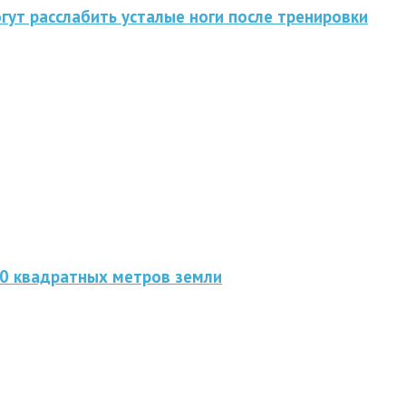
гут расслабить усталые ноги после тренировки
00 квадратных метров земли