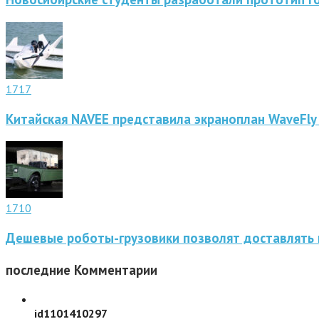
1717
Китайская NAVEE представила экраноплан WaveFly
1710
Дешевые роботы-грузовики позволят доставлять 
последние
Комментарии
id1101410297