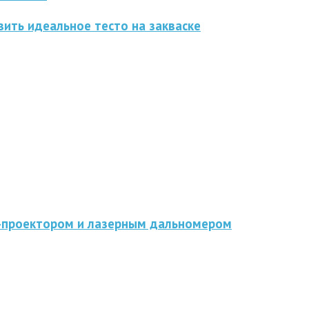
ить идеальное тесто на закваске
D-проектором и лазерным дальномером