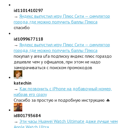
id1101410297
→
Яндекс выпустил игру Плюс Сити — симулятор
города, где можно получить баллы Плюса
спасибо
id1099677118
→
Яндекс выпустил игру Плюс Сити — симулятор
города, где можно получить баллы Плюса
покупал у area ufa подписку яндекс плюс гораздо
дешевле чем у офицалов, при этом не надо
заморачиваться с поиском промокодов
katechin
→
Как позвонить с iPhone на добавочный номер,
набрав его сразу
Спасибо за простую и подробную инструкцию 🔥
id801793684
→
Эти часы Huawei Watch Ultimate даже лучше чем
Apple Watch Ultra