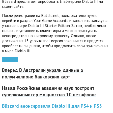
Blizzard предлагает опробовать trial-версию Diablo III на
своем сайте.
После регистрации на Battle.net, пользователю нужно
перейти в раздел Your Game Accounts и заполнить заявку на
участие в игре Diablo III Starter Edition.
Затем, необходимо
скачать и установить клиент игры и можно приступать
непосредственно к игровому процессу. Однако, после
достижения 13 уровня trial-версия закончится и придется
приобрести лицензию, чтобы продолжить свои приключения
в мире Diablo III.
Diablo III
Вперед
В Австралии украли данные о
полумиллионе банковских карт
Назад
Российская академия наук построит
суперкомпьютер мощностью 10 петафлопс
Blizzard анонсировала Diablo III для PS4 и PS3