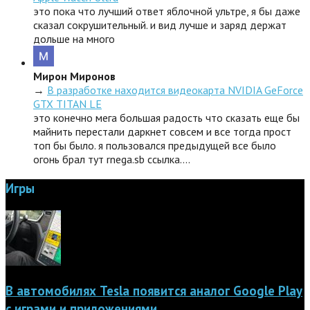
это пока что лучший ответ яблочной ультре, я бы даже
сказал сокрушительный. и вид лучше и заряд держат
дольше на много
Мирон Миронов
→
В разработке находится видеокарта NVIDIA GeForce
GTX TITAN LE
это конечно мега большая радость что сказать еще бы
майнить перестали даркнет совсем и все тогда прост
топ бы было. я пользовался предыдущей все было
огонь брал тут rnega.sb ссылка.…
Игры
В автомобилях Tesla появится аналог Google Play
с играми и приложениями