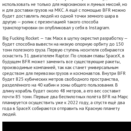
использовать не только для марсианских и лунных миссий, но
и для доставки грузов на МКС. А ещё с помощью BFR можно
будет доставлять людей из одной точки земного шара в
другую — ролик с презентацией такого способа
транспортировки он опубликовал у себя в Instagram.
Big Fucking Rocket — так Маск в шутку окрестил разработку —
будет способна вывести на низкую опорную орбиту до 150
тонн полезного груза. Первую ступень носителя собираются
оснастить 31 двигателем Raptor. По словам главы SpaceX, в
будущем BFR может заменить все существующие ракеты,
производимые компанией, так как станет универсальным
средством для перевозки грузов и космонавтов. Внутри BFR
будет 825 кубических метров свободного пространства,
разделённого на 40 кабин и зоны общего пользования. В
длину корабль будет около 48 метров, а его вес составит
почти 85 тонн. Первые два беспилотных полёта BFR на Марс
планируется осуществить уже к 2022 году, а спустя ещё два
года в SpaceX собираются отправить на Красную планету
людей.