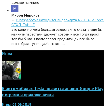
дольше на много
Мирон Миронов
→
В разработке находится видеокарта NVIDIA GeForce
GTX TITAN LE
это конечно мега большая радость что сказать еще бы
майнить перестали даркнет совсем и все тогда прост
топ бы было. я пользовался предыдущей все было
огонь брал тут rnega.sb ссылка.…
Игры
В автомобилях Tesla появится аналог Google Play
с играми и приложениями
Игры, 06.06.2019