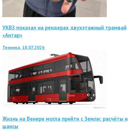
УКВЗ показал на рендерах двухэтажный трамвай
«Антар»
Техника, 18.07.2026
Жизнь на Венере могла прийти с Земли: расчёты и
шансы