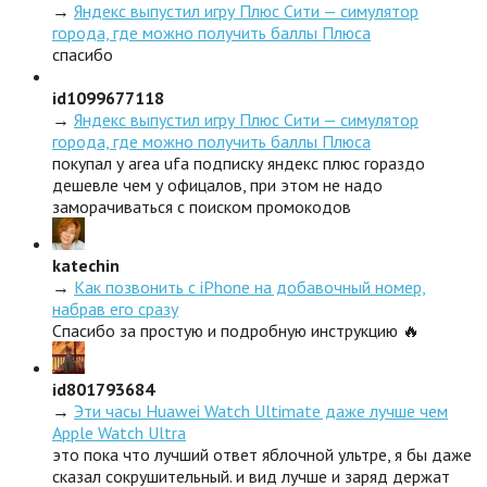
→
Яндекс выпустил игру Плюс Сити — симулятор
города, где можно получить баллы Плюса
спасибо
id1099677118
→
Яндекс выпустил игру Плюс Сити — симулятор
города, где можно получить баллы Плюса
покупал у area ufa подписку яндекс плюс гораздо
дешевле чем у офицалов, при этом не надо
заморачиваться с поиском промокодов
katechin
→
Как позвонить с iPhone на добавочный номер,
набрав его сразу
Спасибо за простую и подробную инструкцию 🔥
id801793684
→
Эти часы Huawei Watch Ultimate даже лучше чем
Apple Watch Ultra
это пока что лучший ответ яблочной ультре, я бы даже
сказал сокрушительный. и вид лучше и заряд держат