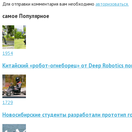
Для отправки комментария вам необходимо
авторизоваться.
самое
Популярное
1954
Китайский «робот-огнеборец» от Deep Robotics по
1729
Новосибирские студенты разработали прототип г