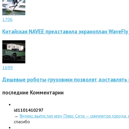
1706
Китайская NAVEE представила экраноплан WaveFly
1699
Дешевые роботы-грузовики позволят доставлять 
последние
Комментарии
id1101410297
→
Яндекс выпустил игру Плюс Сити — симулятор города,
спасибо