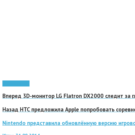
Xbox
консоль
Вперед
3D-монитор LG Flatron DX2000 следит за г
Назад
HTC предложила Apple попробовать соревнов
Nintendo представила обновлённую версию игров