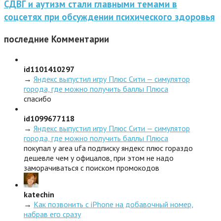
СДВГ и аутизм стали главными темами в
соцсетях при обсуждении психического здоровья
последние
Комментарии
id1101410297
→
Яндекс выпустил игру Плюс Сити — симулятор
города, где можно получить баллы Плюса
спасибо
id1099677118
→
Яндекс выпустил игру Плюс Сити — симулятор
города, где можно получить баллы Плюса
покупал у area ufa подписку яндекс плюс гораздо
дешевле чем у офицалов, при этом не надо
заморачиваться с поиском промокодов
katechin
→
Как позвонить с iPhone на добавочный номер,
набрав его сразу